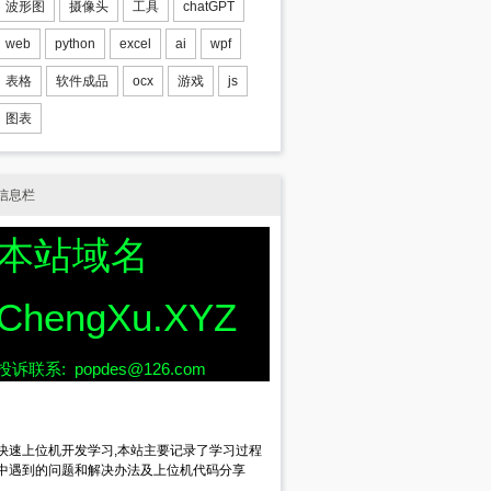
波形图
摄像头
工具
chatGPT
web
python
excel
ai
wpf
表格
软件成品
ocx
游戏
js
图表
信息栏
本站域名
ChengXu.XYZ
投诉联系: popdes@126.com
快速上位机开发学习,本站主要记录了学习过程
中遇到的问题和解决办法及上位机代码分享