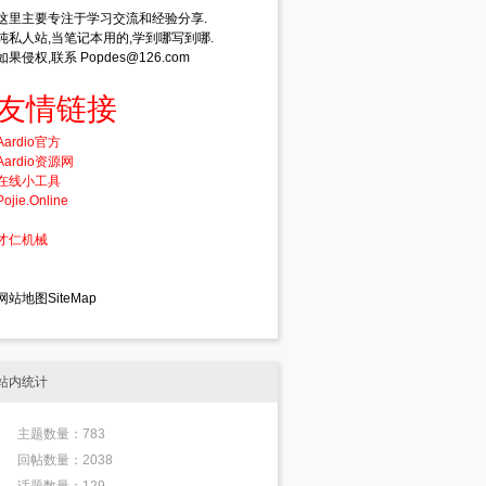
这里主要专注于学习交流和经验分享.
纯私人站,当笔记本用的,学到哪写到哪.
如果侵权,联系 Popdes@126.com
友情链接
Aardio官方
Aardio资源网
在线小工具
Pojie.Online
才仁机械
网站地图SiteMap
站内统计
主题数量：783
回帖数量：2038