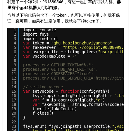
我建了一个QQ群：261889546，有想一起拼车的可以入群。
群
里有个gpt4机器人可以白嫖。
当然以下的代码包含了一个token，也可以直接使用，但我不保
证一直可用，如果有过度使用，我就会下掉token了。
1
import console
2
import fsys
3
import inet.url
4
var
token = 
"ghu_haozibenzhuyiyangmao"
5
var
fakeServer = 
"https://copilot.90808099.xyz
6
var
userprofile = string.getenv(
"userprofile"
)
7
var
vscodeTemplate = 
/*
8
9
process.env.GITHUB_TOKEN="%s"; 
10
process.env.GITHUB_API_URL="%s"; 
11
process.env.CODESPACES="true";
12
process.env.GITHUB_SERVER_URL="https://github.
13
14
// setting vscode
15
var
setVscode = 
function
(configPath){
16
fsys.copy( configPath,configPath + 
".bak"
17
var
f = io.open(configPath,
"a"
)
18
var
fakeConfig = string.format(vscodeTempl
19
f.write(fakeConfig)
20
f.close()
21
}
22
23
fsys.enum( fsys.joinpath( userprofile,
".vscode
24
function(dir,filename,fullpath,findData){ 