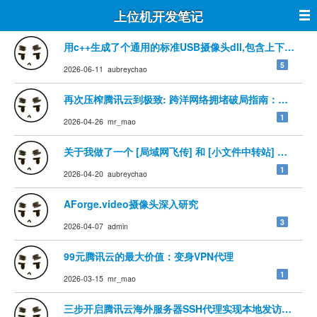
上位机开发笔记
用c++生成了个通用的标准USB摄像头dll,包含上下左右
5
2026-06-11 aubreychao
再次压榨腾讯云到极致: 跨洋网络拥堵破局指南：基于 Tails
1
2026-04-26 mr_mao
关于我做了一个 [局域网飞传] 和 [小文件中转站] 的网站
1
2026-04-20 aubreychao
AForge.video摄像头深入研究
3
2026-04-07 admin
99元腾讯云的最大价值：变身VPN代理
1
2026-03-15 mr_mao
三步开启腾讯云海外服务器SSH代理实现本地发访问外网