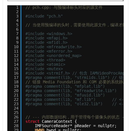
1
// pch.cpp: 与预编译标头对应的源文件
2
3
#include "pch.h"
4
5
// 当使用预编译的头时，需要使用此源文件，编译才能
6
7
#include <windows.h>
8
#include <mfapi.h>
9
#include <mfidl.h>
10
#include <mfreadwrite.h>
11
#include <mferror.h>
12
#include <unordered_map>
13
#include <thread>
14
#include <atomic>
15
#include <mutex>
16
#include <strmif.h> // 包含 IAMVideoProcAm
17
#pragma comment(lib, "strmiids.lib") // 
18
// 链接 Media Foundation 和 COM 必要的系统静态
19
#pragma comment(lib, "mfplat.lib")
20
#pragma comment(lib, "mfreadwrite.lib")
21
#pragma comment(lib, "mfuuid.lib")
22
#pragma comment(lib, "mf.lib")       // <-
23
#pragma comment(lib, "ole32.lib")    // <
24
25
26
// --- 内部数据结构，用于管理每个摄像头的状态 ---
27
struct
CameraContext {
28
IMFSourceReader* pReader = nullptr;
29
HWND
hwnd = nullptr;