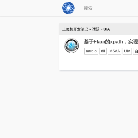
上位机开发笔记
»
话题
» UIA
基于Flaui的xpath，实
aardio
dll
MSAA
UIA