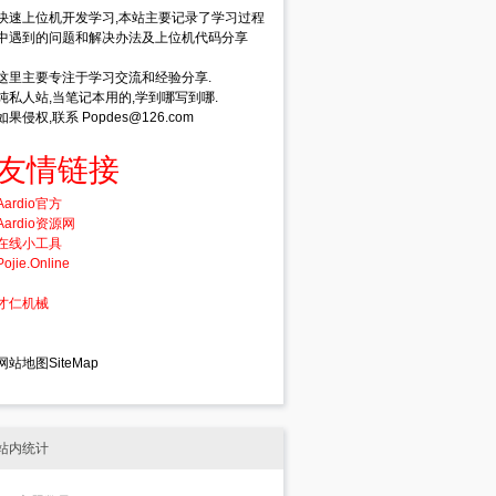
快速上位机开发学习,本站主要记录了学习过程
中遇到的问题和解决办法及上位机代码分享
这里主要专注于学习交流和经验分享.
纯私人站,当笔记本用的,学到哪写到哪.
如果侵权,联系 Popdes@126.com
友情链接
Aardio官方
Aardio资源网
在线小工具
Pojie.Online
才仁机械
网站地图SiteMap
站内统计