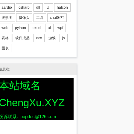
aardio
csharp
dll
UI
halcon
波形图
摄像头
工具
chatGPT
web
python
excel
ai
wpf
表格
软件成品
ocx
游戏
js
图表
信息栏
本站域名
ChengXu.XYZ
投诉联系: popdes@126.com