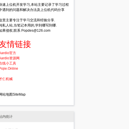
快速上位机开发学习,本站主要记录了学习过程
中遇到的问题和解决办法及上位机代码分享
这里主要专注于学习交流和经验分享.
纯私人站,当笔记本用的,学到哪写到哪.
如果侵权,联系 Popdes@126.com
友情链接
Aardio官方
Aardio资源网
在线小工具
Pojie.Online
才仁机械
网站地图SiteMap
站内统计