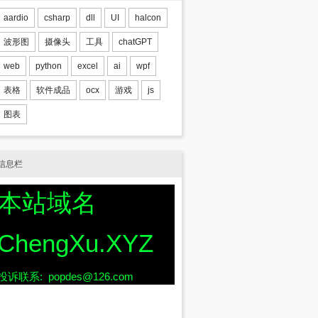
aardio
csharp
dll
UI
halcon
波形图
摄像头
工具
chatGPT
web
python
excel
ai
wpf
表格
软件成品
ocx
游戏
js
图表
信息栏
本站域名
ChengXu.XYZ
投诉联系: popdes@126.com