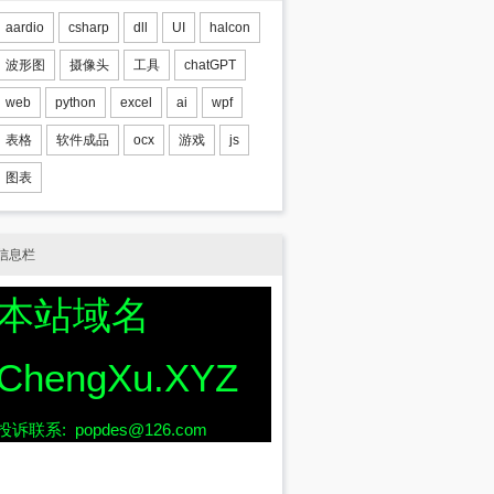
aardio
csharp
dll
UI
halcon
波形图
摄像头
工具
chatGPT
web
python
excel
ai
wpf
表格
软件成品
ocx
游戏
js
图表
信息栏
本站域名
ChengXu.XYZ
投诉联系: popdes@126.com