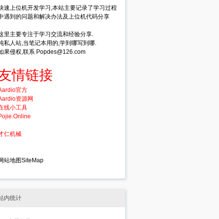
快速上位机开发学习,本站主要记录了学习过程
中遇到的问题和解决办法及上位机代码分享
这里主要专注于学习交流和经验分享.
纯私人站,当笔记本用的,学到哪写到哪.
如果侵权,联系 Popdes@126.com
友情链接
Aardio官方
Aardio资源网
在线小工具
Pojie.Online
才仁机械
网站地图SiteMap
站内统计