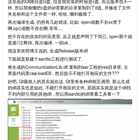
这里面的Qt路径是D盘, 但是我安装的时候是c盘, 而且版本也不一
样, 所以我偷懒把c盘的qt需要的目录复制到了d盘, 并修改了文件
夹名称和这个文件里一样, 哈哈, 懒到极致了.
再次编译生成, 仍然有几处错误, 比如: open函数不在xx类下
啊,op()函数不存在啊.等等....
把不存在的添加到对应类里, 反正就是声明了下而已, open那个就
直接//注释掉, 再次编译, 一切ok ,
我这里依照博主说的, 生成Release版本dll
下面就是新建个aardio工程进行测试了.
将生成的CommunicationLib.dll 复制到aar工程的res目录里, 主
界面代码里raw.loadDll , 然后提示不能打开相应的文件???
好吧, Qt最烦人的其实就在这, Qt里有各种dll相互调用, 那么生成
的dll其实也是如此, 不能打开相应的文件, 原因其实就是这个dll找
不到内部引用的其他dll , 所以用aardio的dll查看工具看一下