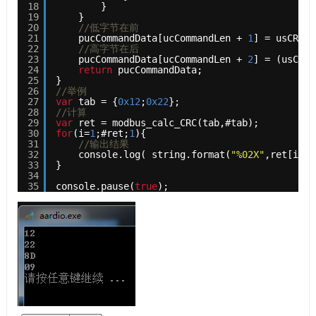
18
}
19
}
20
//低字节在前
21
pucCommandData[ucCommandLen + 
1
] = usCRC&
0
22
//高字节在后
23
pucCommandData[ucCommandLen + 
2
] = (usCRC 
24
return
pucCommandData;
25
}
26
//举例
27
var
tab = {
0x12
;
0x22
};
28
//计算
29
var
ret = modbus_calc_CRC(tab,#tab);
30
for
(i=
1
;#ret;
1
){
31
//输出结果
32
console.log( string.format(
"%02X"
,ret[i]) 
33
}
34
35
console.pause(
true
);