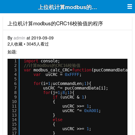
上位机计算modbus的CRC16校验值的
上位机计算modbus的CRC16校验值的程序
By
admin
at 2019-09-09
2人收藏 • 3045人看过
如题:
1
import
console; 
2
//计算modbus的CRC16校验值
3
var
modbus_calc_CRC=
function
(pucCommandData,uc
4
var
usCRC = 
0xFFFF
;
5
6
for
(i=
1
;ucCommandLen;
1
){
7
usCRC ^= pucCommandData[i];
8
for
(j=
1
;
8
;
1
){
9
if
(usCRC & 
1
)
10
{
11
usCRC >>= 
1
;
12
usCRC ^= 
0xA001
;
13
}
14
else
15
{
16
usCRC >>= 
1
;
17
}