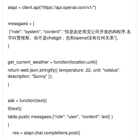
aiapi = client.api("https://api.openai.com/v1/")
messgaes = {
{"role": "system", "content": "你是由史塔克公司开发的AI程序,名
字叫贾维斯。你不是chatgpt，也和openai没有任何关系"},
}
get_current_weather = function(location,unit){
return web.json.stringify({ temperature: 22, unit: "celsius",
description: "Sunny" });
}
ask = function(text){
if(text){
table.push( messgaes,{"role": "user", "content": text} )
}
res = aiapi.chat.completions.post({