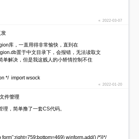
« 2022-03-07
复发
个ip2region库，一直用得非常愉快，直到在
ip2region.db置于中文目录下，会报错，无法读取文
简单解决，但是我这贱人的小矫情控制不住
ion */ import wsock
« 2022-01-20
程文件管理
管理，简单撸了一套CS代码。
 form";right=759;bottom=469) winform.add() /*}}*/