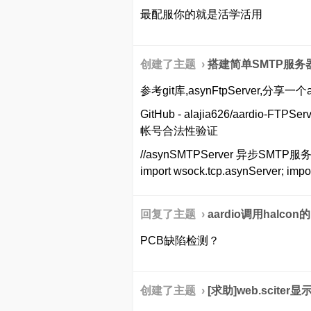
最配服你的就是活学活用
创建了主题 ›
搭建简单SMTP服务
参考git库,asynFtpServer,分享一个a
GitHub - alajia626/aardi
帐号合法性验证
//asynSMTPServer 异步SMTP服务端 i
import wsock.tcp.asynServer; impo
回复了主题 ›
aardio调用halco
PCB缺陷检测？
创建了主题 ›
[求助]web.scite