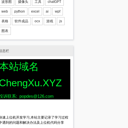
波形图
摄像头
工具
chatGPT
web
python
excel
ai
wpf
表格
软件成品
ocx
游戏
js
图表
信息栏
本站域名
ChengXu.XYZ
投诉联系: popdes@126.com
快速上位机开发学习,本站主要记录了学习过程
中遇到的问题和解决办法及上位机代码分享