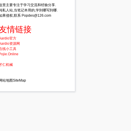
这里主要专注于学习交流和经验分享.
纯私人站,当笔记本用的,学到哪写到哪.
如果侵权,联系 Popdes@126.com
友情链接
Aardio官方
Aardio资源网
在线小工具
Pojie.Online
才仁机械
网站地图SiteMap