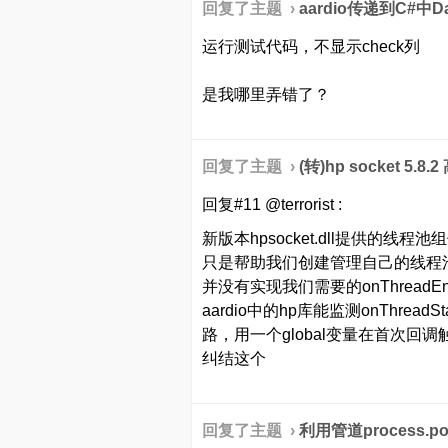
回复了主题 ›
aardio传递到C#中
运行测试代码，不显示check列
是我哪里弄错了？
回复了主题 ›
(转)hp socket 5
回复#11 @terrorist :
新版本hpsocket.dll提供的线程池组件
只是帮助我们创建管理自己的线程池
并没有实现我们需要的onThreadE
aardio中的hp库能监测onThre
路，用一个global变量在首次回调触
纠结这个
回复了主题 ›
利用管道process.