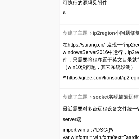
可执行的源码见附件
a
创建了主题 ›
ip2region小问题修
在https://suiang.cn/ 发现一
windowsServer2016中运行，
件，只需要将程序置于英文目录就
（win10没问题，其它系统没测）
/* https://gitee.com/lionsoul/ip2reg
创建了主题 ›
socket实现简陋远
最近需要对多台远程设备文件统一
server端
import win.ui; /*DSG{{*/
var winform = win.form(text="aardio