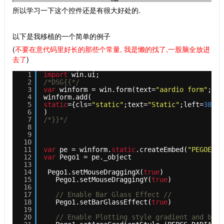
所以学习一下这个控件还是有很大好处的.
以下是我移植的一个简单的例子
(
不要在意代码里好长的那些个常量, 我是懒的找了,一股脑全放进
去了
)
1
import
win.ui;
2
/*DSG{{*/
3
var
winform = win.form(text=
"aardio form"
;rig
4
winform.add(
5
static
={cls=
"static"
;text=
"Static"
;left=
38
;to
6
)
7
/*}}*/
8
9
10
11
var
pe = winform.
static
.createEmbed(
"PEGOE.Pe
12
var
Pego1 = pe._object
13
14
Pego1.setMouseDraggingX(
true
)
15
Pego1.setMouseDraggingY(
true
)
16
17
// Enable Bar Glass Effect //
18
Pego1.setBarGlassEffect(
true
)
19
20
// Enable Plotting style gradient and beve