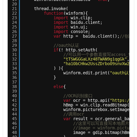
20
21
thread.invoke( 
22
function
(winform){
23
import
win.clip;
24
import
baidu.client;
25
import
win.ui;
26
import
console;
27
var
http =  baidu.client();
//创建
28
29
//oauth认证
30
if
(! http.setAuth(
31
//可以用一个参数直接写access_tok
32
"tTSWGGGaLXz48TWAN9g1qgGk"
,
//
33
"ha10bCHkw2UssZDrbo09snvXw2x4S
34
) ){
35
winform.edit.print(
"oauth认证
36
}
37
38
else
{ 
39
40
//OCR识别接口
41
var
ocr = http.api(
"https://ai
42
hBmp = win.clip.readBitmap();
43
winform.picturebox.setImage(hB
44
//调用ocr
45
var
result = ocr.general_basic
46
//这里可以写直接写本地图片路径、或者加
47
//image = winform.pictureb
48
image = gdip.bitmap(hBmp).