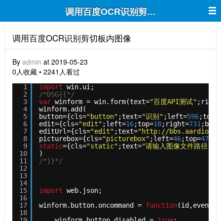
调用百度OCR识别剪切板内图像
调用百度OCR识别剪切板内图像
By
admin
at 2019-05-23
0人收藏 • 2241人看过
1
import
win.ui;
2
/*DSG{{*/
3
var
winform = win.form(text=
"百度API测试"
;right
4
winform.add(
5
button={cls=
"button"
;text=
"识别"
;left=
596
;top=
6
edit={cls=
"edit"
;left=
16
;top=
18
;right=
731
;bott
7
editUrl={cls=
"edit"
;text=
"http://bbs.aardio.co
8
picturebox={cls=
"picturebox"
;left=
46
;top=
472
;r
9
static
={cls=
"static"
;text=
"请输入图像文件路径、或
10
)
11
/*}}*/
12
13
14
15
import
web.json;  
16
17
winform.button.oncommand = 
function
(id,event){
18
19
winform.button.disabled = 
true
;