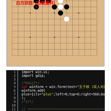
1
import win.ui;
2
import gdip;
3
4
/*DSG{{*/
5
var
winform = win.form(text=
"五子棋 (双人对战版) 
6
winform.add(
7
plus={cls=
"plus"
;left=0;top=0;right=560;botto
8
);
9
/*}}*/
10
11
// ==========================================