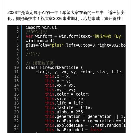
2026年是肯定属于AI的一年！希望大家在新的一年中，适应新变
化，拥抱新技术！祝大家2026事业顺利，心想事成，旗开得胜！
1
import win.ui;
2
/*DSG{{*/
3
var
winform = win.form(text=
"烟花特效 (By: Mr_
4
winform.add(
5
plus={cls=
"plus"
;left=0;top=0;right=992;botto
6
)
7
/*}}*/
8
9
// 烟花粒子类
10
class FireworkParticle {
11
ctor(x, y, vx, vy, color, size, life, gen
12
this
.x = x;
13
this
.y = y;
14
this
.vx = vx;
15
this
.vy = vy;
16
this
.color = color;
17
this
.size = size;
18
this
.life = life;
19
this
.maxLife = life;
20
this
.alpha = 255;
21
this
.generation = generation || 1;  
22
this
.canExplode = (generation == 1) &
23
this
.explodeTime = ..math.random(10, 
24
this
.hasExploded = 
false
;