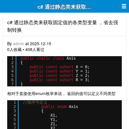
c# 通过静态类来获取固定值的各类型变
c# 通过静态类来获取固定值的各类型变量 ，省去强
制转换
By
admin
at 2025-12-15
0人收藏 • 408人看过
1
public
static
class
Axis
2
{
3
public
const
ushort
X = 0;
4
public
const
ushort
Y = 1;
5
public
const
ushort
Z = 2;
6
public
const
ushort
R = 3;
7
}
相对于直接使用enum枚举来说， 返回的值可以定义不同类型
1
//轴序号定义
2
public
enum
Axis
3
{
4
X1,
5
Y1,
6
Z1,
7
X2,