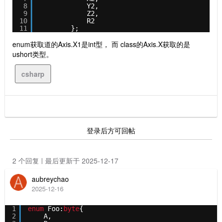
8
Y2,
9
Z2,
10
R2
11
};
enum获取道的Axis.X1是int型， 而 class的Axis.X获取的是
ushort类型。
csharp
登录后方可回帖
2 个回复 | 最后更新于 2025-12-17
aubreychao
2025-12-16
1
enum
Foo:
byte
{
2
A,