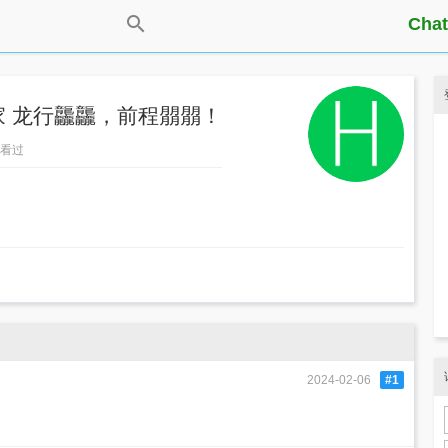
Chat
 龙行龘龘，前程朤朤！
5人看过
2024-02-06
#1