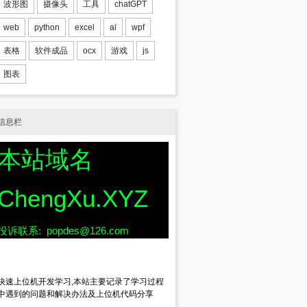
波形图
摄像头
工具
chatGPT
web
python
excel
ai
wpf
表格
软件成品
ocx
游戏
js
图表
信息栏
本站域名
ChengXu.XYZ
投诉联系: popdes@126.com
快速上位机开发学习,本站主要记录了学习过程
中遇到的问题和解决办法及上位机代码分享