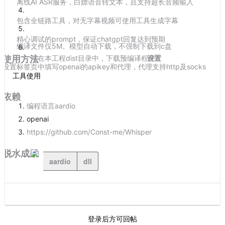
离线AI ASR服务，白嫖语音转文本，且支持超长音频输入
包含全链路工具，对无字幕视频可使用工具生成字幕
精心调试的prompt，保证chatgpt回复达到预期
编译文件仅5M。模型自动下载，不强制下载到c盘
使用方法
可在本工程dist目录中，下载预编译程序
设置
设置标签页中填写openai的apikey和代理，代理支持http及socks
工具使用
依赖
编程语言aardio
openai
https://github.com/Const-me/Whisper
脱水成果
aardio
dll
登录后方可回帖