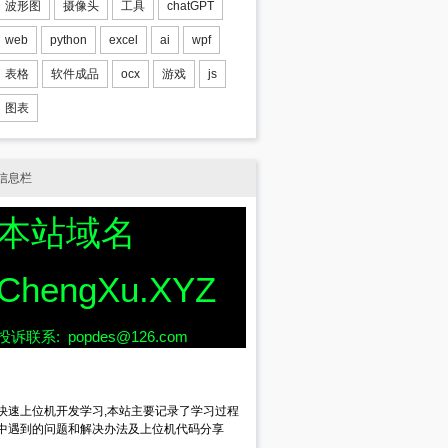
波形图
摄像头
工具
chatGPT
web
python
excel
ai
wpf
表格
软件成品
ocx
游戏
js
图表
信息栏
本站域名
ChengXu.XYZ
投诉联系: popdes@126.com
快速上位机开发学习,本站主要记录了学习过程
中遇到的问题和解决办法及上位机代码分享