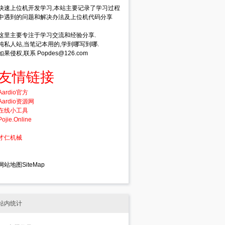
快速上位机开发学习,本站主要记录了学习过程
中遇到的问题和解决办法及上位机代码分享
这里主要专注于学习交流和经验分享.
纯私人站,当笔记本用的,学到哪写到哪.
如果侵权,联系 Popdes@126.com
友情链接
Aardio官方
Aardio资源网
在线小工具
Pojie.Online
才仁机械
网站地图SiteMap
站内统计