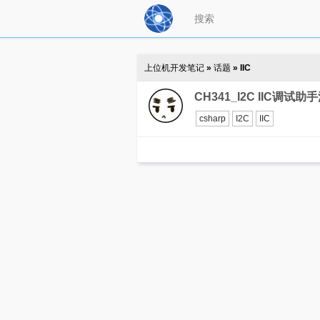
上位机开发笔记
»
话题
» IIC
CH341_I2C IIC调试助
csharp
I2C
IIC