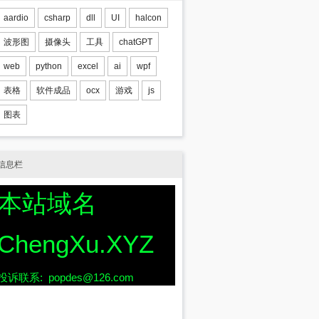
aardio
csharp
dll
UI
halcon
波形图
摄像头
工具
chatGPT
web
python
excel
ai
wpf
表格
软件成品
ocx
游戏
js
图表
信息栏
本站域名
ChengXu.XYZ
投诉联系: popdes@126.com