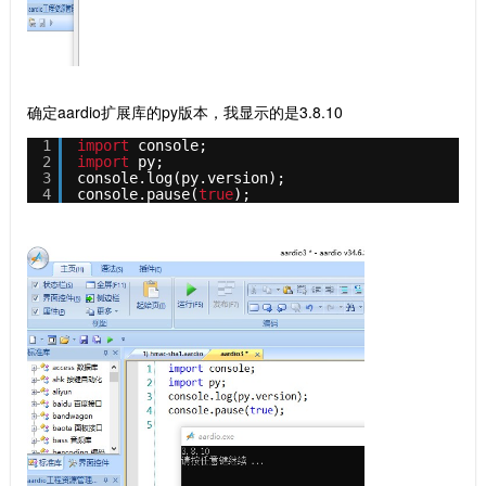
确定aardio扩展库的py版本，我显示的是3.8.10
1
import
console; 
2
import
py;
3
console.log(py.version);
4
console.pause(
true
);