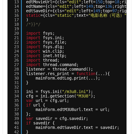
13
edtMovieUrl={cls=
"edit"
;left=
150
;top=
18
;right
14
edtName={cls=
"edit"
;left=
149
;top=
136
;right=
58
15
edtSaveDir={cls=
"edit"
;left=
149
;top=
97
;right=
16
static
={cls=
"static"
;text=
"电影名称（可选）"
;le
17
)
18
/*}}*/
19
20
import
fsys;
21
import
fsys.ini;
22
import
fsys.file;
23
import
fsys.dlg;
24
import
win.clip;
25
import
inet.http;
26
import
thread;
27
import
thread.command;
28
listener = thread.command();
29
listener.res_print = 
function
(...){
30
mainForm.edtLog.print(...);
31
}
32
33
ini = fsys.ini(
"/m3u8.ini"
);
34
cfg = ini.getSection(
"M3U8"
);
35
var
url = cfg.url;
36
if
url {
37
mainForm.edtM3U8url.text = url;
38
};
39
var
savedir = cfg.savedir;
40
if
savedir {
41
mainForm.edtSaveDir.text = savedir;
42
}