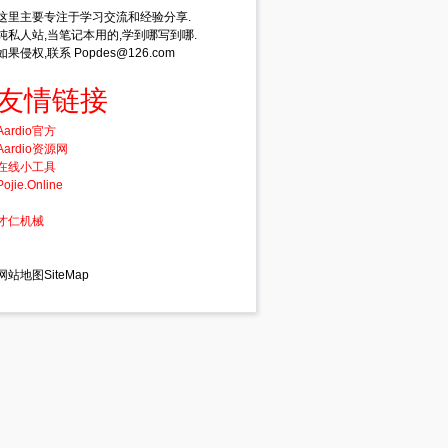
这里主要专注于学习交流和经验分享.
纯私人站,当笔记本用的,学到哪写到哪.
如果侵权,联系 Popdes@126.com
友情链接
Aardio官方
Aardio资源网
在线小工具
Pojie.Online
才仁机械
网站地图SiteMap