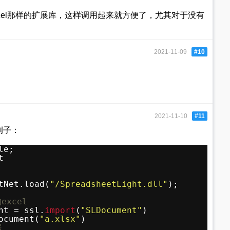
xcel那样的扩展库，这样调用起来就方便了，尤其对于没有
2021-11-09
#10
2021-11-10
#11
例子：
le; 
t
tNet.load(
"/SpreadsheetLight.dll"
);
excel
nt = ssl.
import
(
"SLDocument"
)
ocument(
"a.xlsx"
)
据