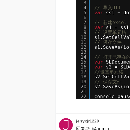
3
4
// 导入dll
5
var
ssl = do
6
7
// 新建excel
8
var
s1 = ssl
9
// 设置单元格
10
s1.SetCellVa
11
// 保存文件
12
s1.SaveAs(io
13
14
// 打开已存在的
15
var
SLDocume
16
var
s2 = SLD
17
//设置单元格
18
s2.SetCellVa
19
// 保存文件
20
s2.SaveAs(io
21
22
console.paus
jerryxjr1220
回复
#5
@admin :