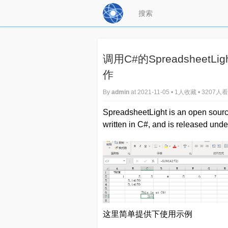
调用C#的SpreadsheetL
作
By
admin
at 2021-11-05 • 1人收藏 • 3207人
SpreadsheetLight is an open sour
written in C#, and is released unde
这里简单提供下使用示例