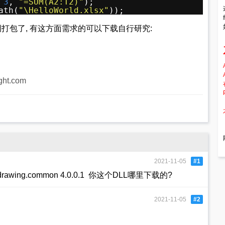
 
3
, 
"=SUM(A2:T2)"
);
ath(
"\HelloWorld.xlsx"
));
示例打包了, 有这方面需求的可以下载自行研究:
ight.com
2021-11-05
#1
rawing.common 4.0.0.1 你这个DLL哪里下载的?
2021-11-05
#2