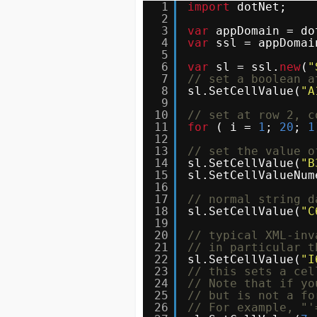
1
import
dotNet;
2
3
var
appDomain = do
4
var
ssl = appDomai
5
6
var
sl = ssl.
new
(
"
7
// set a boolean a
8
sl.SetCellValue(
"A
9
10
// set at row 2, c
11
for
( i = 
1
; 
20
; 
1
12
13
// set the value o
14
sl.SetCellValue(
"B
15
sl.SetCellValueNum
16
17
// normal string d
18
sl.SetCellValue(
"C
19
20
// typical XML-inv
21
// in particular t
22
sl.SetCellValue(
"I
23
// this sets a cel
24
// Note that if yo
25
// but is not a fo
26
// For example, "'