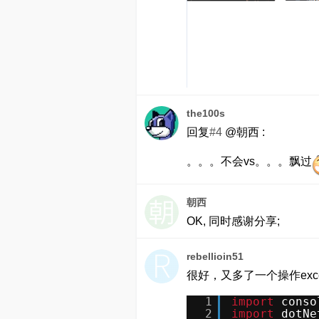
the100s
回复
#4
@朝西 :
。。。不会vs。。。飘过
朝西
OK, 同时感谢分享;
rebellioin51
很好，又多了一个操作exc
1
import
conso
2
import
dotNe