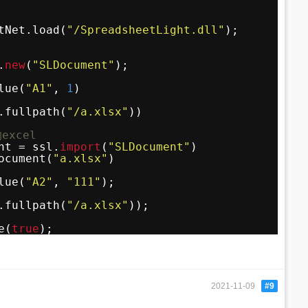
tNet.load(
"/SpreadsheetLight.dll"
);
.
new
(
"SLDocument"
);
lue(
"A1"
, 
1
)
.fullpath(
"/a.xlsx"
))
excel
nt = ssl.
import
(
"SLDocument"
)
ocument(
"a.xlsx"
)
lue(
"A2"
, 
"111"
);
.fullpath(
"/a.xlsx"
));
e(
true
);
2021-11-09
#9