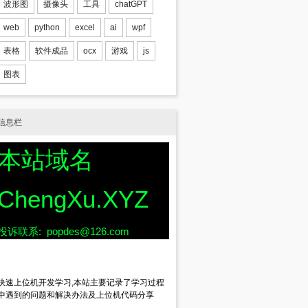
波形图
摄像头
工具
chatGPT
web
python
excel
ai
wpf
表格
软件成品
ocx
游戏
js
图表
the column index
信息栏
本站域名
ChengXu.XYZ
投诉联系: popdes@126.com
qual sign,
快速上位机开发学习,本站主要记录了学习过程
中遇到的问题和解决办法及上位机代码分享