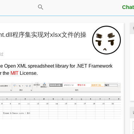
Chat
ight.dll程序集实现对xlsx文件的操
看过
ce Open XML spreadsheet library for .NET Framework
r the
MIT
License.