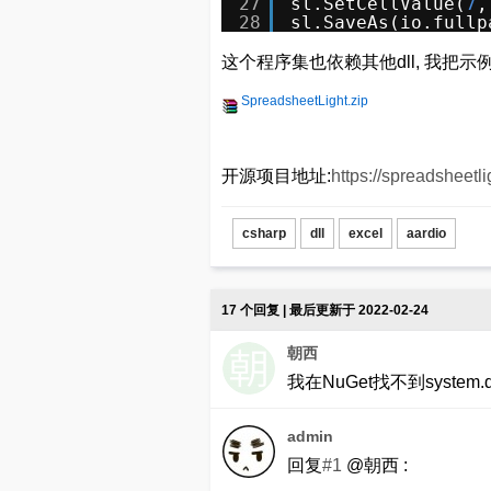
27
sl.SetCellValue(
7
,
28
sl.SaveAs(io.fullp
这个程序集也
依赖其他dll, 我把
SpreadsheetLight.zip
开源项目地址:
https://spreadsheetl
csharp
dll
excel
aardio
17 个回复 | 最后更新于 2022-02-24
朝西
我在NuGet找不到system.d
admin
回复
#1
@朝西 :