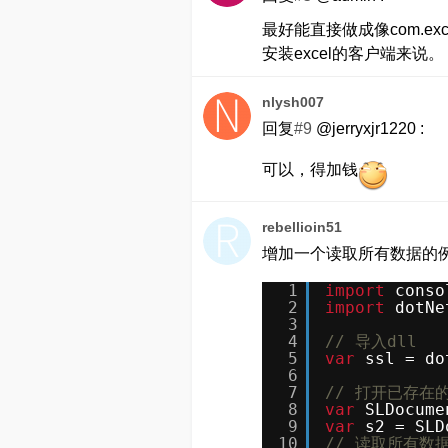
最好能直接做成像com.e
安装excel的客户端来说。
nlysh007
回复
#9
@jerryxjr1220 :
可以，得加钱
rebellioin51
增加一个读取所有数据的
1
import
conso
2
import
dotNe
3
4
// 导入dll
5
var
ssl = do
6
7
// 打开已存在的
8
var
SLDocume
9
var
s2 = SLD
10
// 读取所有数