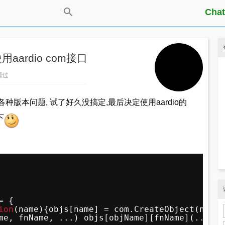
Chat
中使用aardio com接口
人看过
 但有各种版本问题, 试了好久没搞定,最后决定使用aardio的
下
= {
ion
(name){objs[name] = com.CreateObject(name)
me, fnName, ...) objs[objName][fnName](...); 