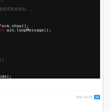
*/
省略程序其余部分。。。
Form.show();
rn
win.loopMessage();
()
ode);
2021-10-26
#2