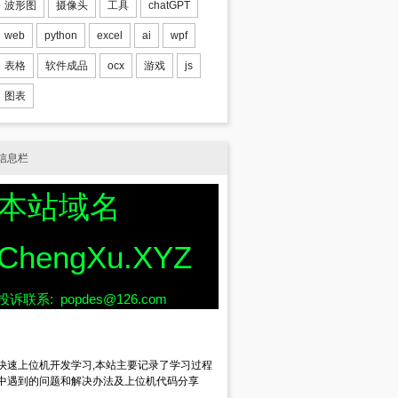
波形图
摄像头
工具
chatGPT
web
python
excel
ai
wpf
表格
软件成品
ocx
游戏
js
图表
*args)
信息栏
本站域名
ChengXu.XYZ
投诉联系: popdes@126.com
快速上位机开发学习,本站主要记录了学习过程
中遇到的问题和解决办法及上位机代码分享