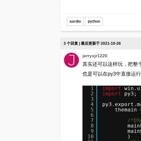
aardio
python
3 个回复 | 最后更新于 2021-10-26
jerryxjr1220
其实还可以这样玩，把整个窗
也是可以在py3中直接运
1
import
win.u
2
import
py3;
3
4
py3.export.m
5
themain 
6
7
/*DS
8
main
9
main
10
)