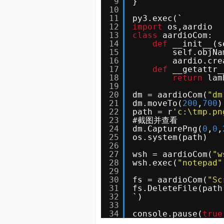
9
}
10
11
py3.exec(`
12
import
os,aardio
13
class
aardioCom:
14
def
__init__(s
15
self.objNa
16
aardio.cre
17
def
__getattr_
18
return
lam
19
20
dm = aardioCom(
"dm
21
dm.moveTo(
200
,
700
22
path = r
'c:\tmp.pn
23
#截图并查看  
24
dm.CapturePng(
0
,
0
,
25
os.system(path)
26
27
wsh = aardioCom(
"w
28
wsh.exec(
"notepad"
29
30
fs = aardioCom(
"Sc
31
fs.DeleteFile(pa
32
`)
33
34
console.pause(
true