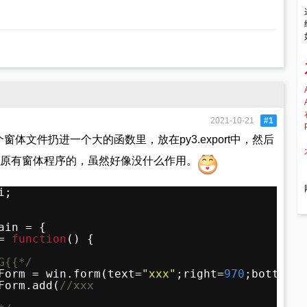
2021-10-21
#1
体文件扔进一个大的函数里，放在py3.export中，然后
行原有窗体程序的，虽然好像没什么作用。
i;
ain = {
= 
function
() {
G{{*/
Form = win.form(text=
"xxx"
;right=
970
;bottom=
3
Form.add(
//xxx