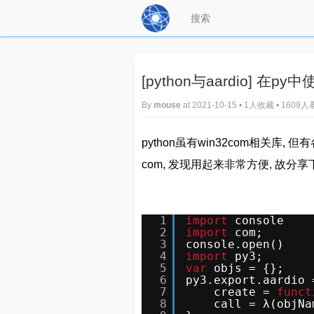
[python与aardio] 在py
By
mouse
at 2021-10-15 • 1人收藏 • 1609
python虽有win32com相关库,
com, 发现用起来非常方便, 故分享
1
import
console
2
import
com;
3
console.open()
4
import
py3;
5
var
objs = {};
6
py3.export.aardio 
7
create = 
funct
8
call = λ(objNa