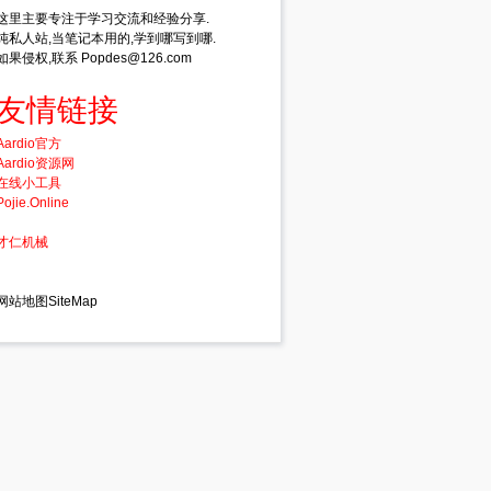
这里主要专注于学习交流和经验分享.
纯私人站,当笔记本用的,学到哪写到哪.
如果侵权,联系 Popdes@126.com
友情链接
Aardio官方
Aardio资源网
在线小工具
Pojie.Online
才仁机械
网站地图SiteMap
90
)