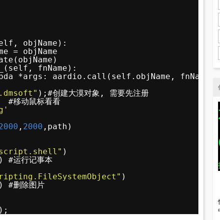
elf, objName):
me = objName
ate(objName)  
_(self, fnName):
bda *args: aardio.call(self.objName, fnName, 
.dmsoft"
);#创建大漠对象, 需要先注册
)  #移动鼠标看看
g'
2000
,
2000
,path)
script.shell"
)
) #运行记事本
ripting.FileSystemObject"
)
th) #删除图片
);