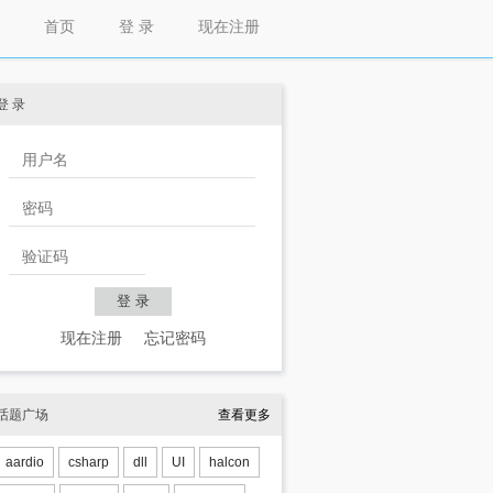
首页
登 录
现在注册
登 录
现在注册
忘记密码
话题广场
查看更多
};
aardio
csharp
dll
UI
halcon