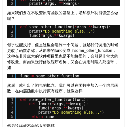
2
print
(
*
args, 
*
*
kwargs)
如果我们要在不改变原有函数的基础上，增加额外功能该怎么做
呢？
1
def
some_other_function(
*
args,
*
*
kwargs):
2
print
(
"Do something else..."
)
3
func(
*
args,
*
*
kwargs)
似乎也能执行，但是这里会遇到一个问题，就是我们调用的时候
更改了函数名称，从原来的func变成了some_other_function，
这种在非常庞大的软件项目里也是不能接受的，会引起非常大的
修改量。而如果强行修改程序名称，又会在调用时陷入死循环，
如
1
func 
=
some_other_function
然后，就引出了闭包的概念。我们可以在函数中加入一个内层函
数，在内层函数中执行原有程序，就像这样
1
def
some_other_function(func):
2
def
inner(
*
args,
*
*
kwargs):
3
func(
*
args,
*
*
kwargs)
4
print
(
"Do something else..."
)
5
return
inner
然后这样就不会陷入死循环