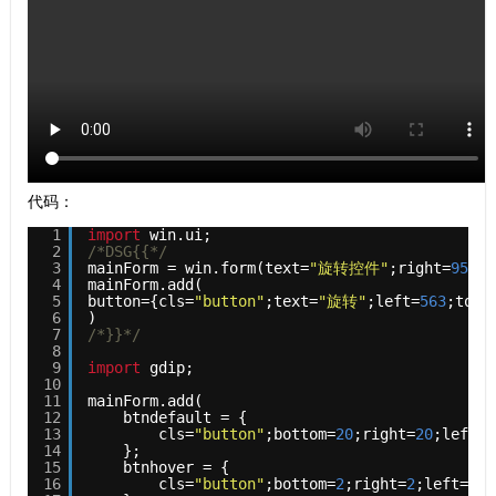
代码：
1
import
win.ui;
2
/*DSG{{*/
3
mainForm = win.form(text=
"旋转控件"
;right=
959
;b
4
mainForm.add(
5
button={cls=
"button"
;text=
"旋转"
;left=
563
;top=
6
)
7
/*}}*/
8
9
import
gdip;
10
11
mainForm.add( 
12
btndefault = { 
13
cls=
"button"
;bottom=
20
;right=
20
;left=
1
14
}; 
15
btnhover = { 
16
cls=
"button"
;bottom=
2
;right=
2
;left=
1
;t