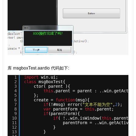
库 msgboxTest.aardio 代码如下:
1
import
win.ui;
2
class
msgBoxTest{
3
ctor( parent ){
4
this
.parent = parent : ..win.getActive
5
};
6
create = 
function
(msg){ 
7
if
(!#msg) error(
"文本不能为空"
,
2
);
8
var
parentForm = 
this
.parent;
9
if
(parentForm){
10
if
( !..win.isWindow(
this
.parent[[
"
11
parentForm = ..win.getActive()
12
}   
13
}