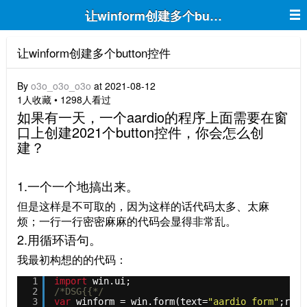
让winform创建多个button控件
让winform创建多个button控件
By
o3o_o3o_o3o
at 2021-08-12
1人收藏 • 1298人看过
如果有一天，一个aardio的程序上面需要在窗
口上创建2021个button控件，你会怎么创
建？
1.一个一个地搞出来。
但是这样是不可取的，因为这样的话代码太多、太麻
烦；一行一行密密麻麻的代码会显得非常乱。
2.用循环语句。
我最初构想的的代码：
1
import
win.ui;
2
/*DSG{{*/
3
var
winform = win.form(text=
"aardio form"
;righ