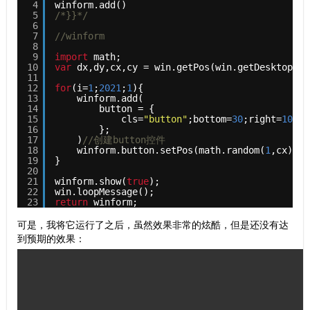
4
winform.add()
5
/*}}*/
6
7
//winform
8
9
import
math;
10
var
dx,dy,cx,cy = win.getPos(win.getDesktop())
11
12
for
(i=
1
;
2021
;
1
){
13
winform.add( 
14
button = { 
15
cls=
"button"
;bottom=
30
;right=
100
;l
16
}; 
17
)
//创建button控件
18
winform.button.setPos(math.random(
1
,cx),ma
19
}
20
21
winform.show(
true
);
22
win.loopMessage();
23
return
winform;
可是，我将它运行了之后，虽然效果非常的炫酷，但是还没有达
到预期的效果：