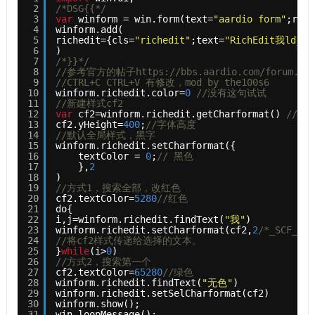
2
/*DSG{{*/
3
var
winform = win.form(text=
"aardio form"
;righ
4
winform.add(
5
richedit={cls=
"richedit"
;text=
"RichEdit我
6
)
7
/*}}*/
8
//参考官方的帖子https://bbs.aardio.com/forum.php?
9
//CTRL+C CTRL+V 有修改，mod by the100s6
10
winform.richedit.color=
0
//没有这句试试
11
//新建样式cf2
12
var
cf2=winform.richedit.getCharformat() 
//创
13
cf2.yHeight=
400
;
//字体高度
14
//默认全局样式，黑字
15
winform.richedit.setCharformat({
16
textColor = 
0
;
// 黑色   
17
},
2
18
)  
19
//方式1，搜索全部，改红色
20
cf2.textColor=
5280
//红色
21
do{
22
i,j=winform.richedit.findText(
"我"
)
23
winform.richedit.setCharformat(cf2,
2
/*_SCF_WOR
24
//将cf2样式传递给选择的文本。
25
}
while
(i>
0
)
26
//方式2，搜索第一个
27
cf2.textColor=
65280
//绿色
28
winform.richedit.findText(
"无色"
)
29
winform.richedit.setSelCharformat(cf2)
30
winform.show();
31
win.loopMessage();