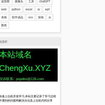
波形图
摄像头
工具
chatGPT
web
python
excel
ai
wpf
表格
软件成品
ocx
游戏
js
图表
信息栏
本站域名
ChengXu.XYZ
投诉联系: popdes@126.com
快速上位机开发学习,本站主要记录了学习过程
中遇到的问题和解决办法及上位机代码分享