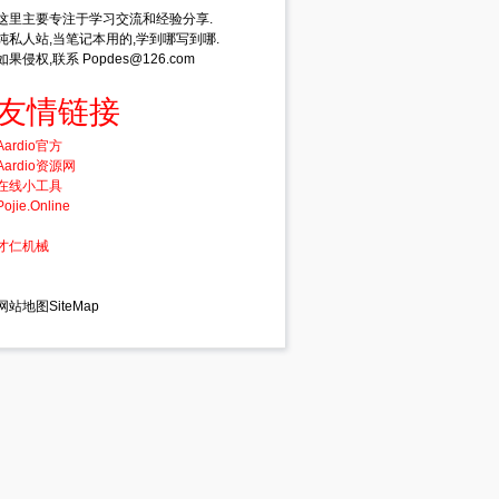
这里主要专注于学习交流和经验分享.
纯私人站,当笔记本用的,学到哪写到哪.
如果侵权,联系 Popdes@126.com
友情链接
Aardio官方
Aardio资源网
在线小工具
Pojie.Online
才仁机械
网站地图SiteMap