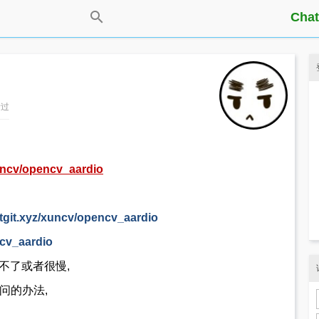
Chat
看过
uncv/opencv_aardio
stgit.xyz/xuncv/opencv_aardio
ncv_aardio
问不了或者很慢,
问的办法,