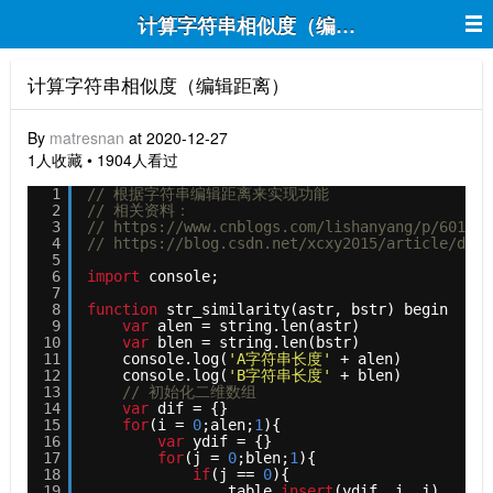
计算字符串相似度（编辑距离）
计算字符串相似度（编辑距离）
By
matresnan
at 2020-12-27
1人收藏 • 1904人看过
1
// 根据字符串编辑距离来实现功能
2
// 相关资料：
3
// https://www.cnblogs.com/lishanyang/p/601673
4
// https://blog.csdn.net/xcxy2015/article/deta
5
6
import
console;
7
8
function
str_similarity(astr, bstr) begin
9
var
alen = string.len(astr)
10
var
blen = string.len(bstr)
11
console.log(
'A字符串长度'
+ alen)
12
console.log(
'B字符串长度'
+ blen)
13
// 初始化二维数组
14
var
dif = {}
15
for
(i = 
0
;alen;
1
){
16
var
ydif = {}
17
for
(j = 
0
;blen;
1
){
18
if
(j == 
0
){
19
table.
insert
(ydif, i, j)  