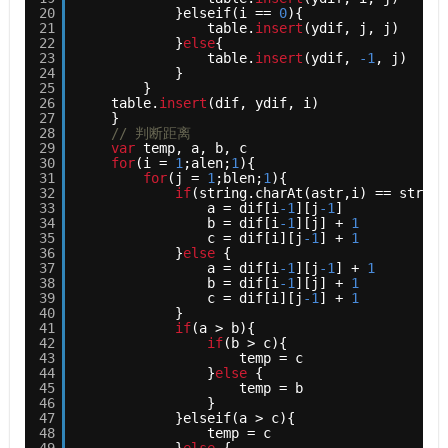
20
}elseif(i == 
0
){
21
table.
insert
(ydif, j, j)
22
}
else
{
23
table.
insert
(ydif, 
-1
, j)
24
}
25
}
26
table.
insert
(dif, ydif, i)    
27
}
28
// 判断距离
29
var
temp, a, b, c
30
for
(i = 
1
;alen;
1
){
31
for
(j = 
1
;blen;
1
){
32
if
(string.charAt(astr,i) == string
33
a = dif[i
-1
][j
-1
]
34
b = dif[i
-1
][j] + 
1
35
c = dif[i][j
-1
] + 
1
36
}
else
{
37
a = dif[i
-1
][j
-1
] + 
1
38
b = dif[i
-1
][j] + 
1
39
c = dif[i][j
-1
] + 
1
40
}
41
if
(a > b){
42
if
(b > c){
43
temp = c
44
}
else
{
45
temp = b
46
}
47
}elseif(a > c){
48
temp = c