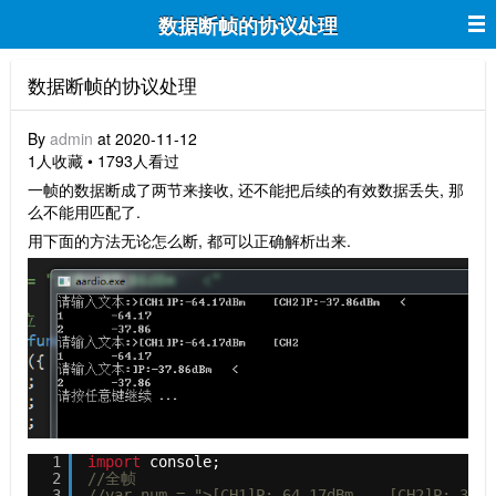
数据断帧的协议处理
数据断帧的协议处理
By
admin
at 2020-11-12
1人收藏 • 1793人看过
一帧的数据断成了两节来接收, 还不能把后续的有效数据丢失, 那
么不能用匹配了.
用下面的方法无论怎么断, 都可以正确解析出来.
1
import
console; 
2
//全帧
3
//var num = ">[CH1]P:-64.17dBm    [CH2]P:-37.8