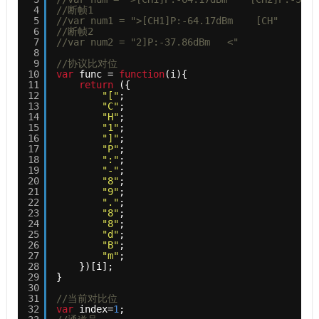
4
//断帧1
5
//var num1 = ">[CH1]P:-64.17dBm    [CH"
6
//断帧2
7
//var num2 = "2]P:-37.86dBm   <"
8
9
//协议比对位
10
var
func = 
function
(i){
11
return
({
12
"["
;
13
"C"
;
14
"H"
;
15
"1"
;
16
"]"
;
17
"P"
;
18
":"
;
19
"-"
;
20
"8"
;
21
"9"
;
22
"."
;
23
"8"
;
24
"8"
;
25
"d"
;
26
"B"
;
27
"m"
;
28
})[i]; 
29
}
30
31
//当前对比位
32
var
index=
1
;