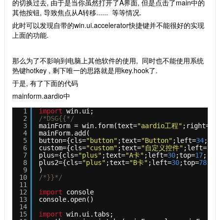
的切换过去, 由于是当你虽然打开了A界面, 但是点击了main中的
其他按钮, 导致焦点从A转移...... 等等情况.
此时可以发现自带的win.ui.accelerator快捷键并不能很好的实现
上面的功能.
那么为了不影响到电脑上其他软件的使用, 同时也不能使用系统
热键hotkey , 剩下唯一的思路就是用key.hook了.
于是, 有了下面的代码
mainform.aardio中
1
import
win.ui;
2
/*DSG{{*/
3
mainForm = win.form(text=
"aardio工程"
;right=
78
4
mainForm.add(
5
button={cls=
"button"
;text=
"Button"
;left=
34
;top
6
custom={cls=
"custom"
;text=
"自定义控件"
;left=
168
7
plus={cls=
"plus"
;text=
"A卡"
;left=
30
;top=
17
;rig
8
plus2={cls=
"plus"
;text=
"B卡"
;left=
30
;top=
78
;ri
9
)
10
/*}}*/
11
12
import
console
13
console.open()
14
15
import
win.ui.tabs;