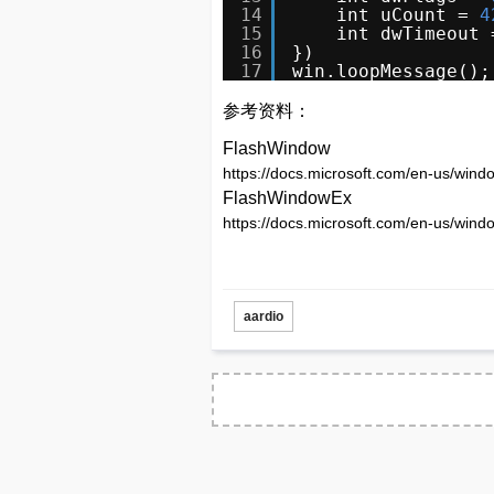
14
int uCount = 
4
15
int dwTimeout 
16
})
17
win.loopMessage();
参考资料：
FlashWindow
https://docs.microsoft.com/en-us/wind
FlashWindowEx
https://docs.microsoft.com/en-us/wind
aardio