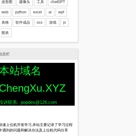
波形图
摄像头
工具
chatGPT
web
python
excel
ai
wpf
表格
软件成品
ocx
游戏
js
图表
信息栏
本站域名
ChengXu.XYZ
投诉联系: popdes@126.com
快速上位机开发学习,本站主要记录了学习过程
中遇到的问题和解决办法及上位机代码分享