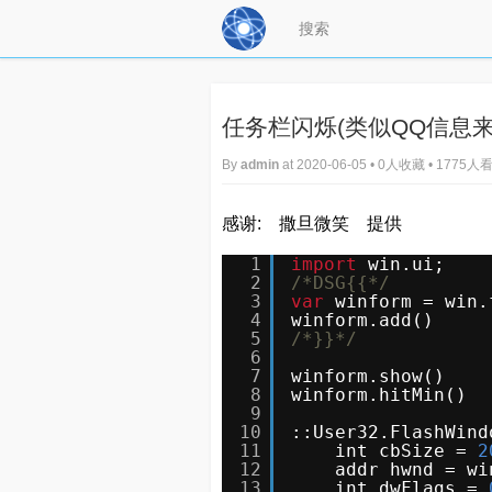
任务栏闪烁(类似QQ信息来
By
admin
at 2020-06-05 • 0人收藏 • 1775人
感谢: 撒旦微笑 提供
1
import
win.ui;
2
/*DSG{{*/
3
var
winform = win.
4
winform.add()
5
/*}}*/
6
7
winform.show()
8
winform.hitMin()
9
10
::User32.FlashWind
11
int cbSize = 
2
12
addr hwnd = wi
13
int dwFlags = 