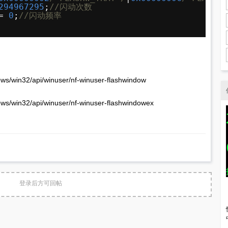
294967295
;
//闪动次数
= 
0
;
//闪动频率
ows/win32/api/winuser/nf-winuser-flashwindow
ows/win32/api/winuser/nf-winuser-flashwindowex
登录后方可回帖