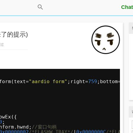
Chat
了的提示)
看过
form(text=
"aardio form"
;right=
759
;bottom=
469
)
owEx({
0
;
nform.hwnd;
//窗口句柄
0x00000002
/*FLASHW_TRAY*/
|
0x0000000C
/*FLASHW_