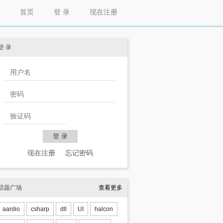
首页
登 录
现在注册
登 录
现在注册
忘记密码
话题广场
查看更多
aardio
csharp
dll
UI
halcon
TIMERNOFG*/
; 
//闪动任务栏直到窗体被激活