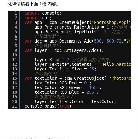
化详情请看下面 1楼 内容。
1
import
console; 
2
import
com;
3
var
app = com.CreateObject(
"Photoshop.Applicat
4
app.Preferences.RulerUnits = 
1
;
//标尺 ==
5
app.Preferences.TypeUnits = 
1
;
//文字 ==> 
6
/*新建文档*/
7
var
doc = app.Documents.Add(
500
, 
500
,
72
,
"这是一
8
/*新建图层*/
9
var
layer = doc.ArtLayers.Add();
10
11
layer.Kind = 
2
;
//设置为文字图层    
12
layer.TextItem.Contents = 
"Hello,Aardio！"
13
layer.TextItem.Size = 
25
;
14
/*取颜色*/
15
var
textColor = com.CreateObject( 
"Photoshop.S
16
textColor.RGB.Red = 
0
;
17
textColor.RGB.Green = 
153
;
18
textColor.RGB.Blue = 
255
;
19
/*设置字体颜色s*/
20
layer.TextItem.Color = textColor;
21
console.pause(
true
);