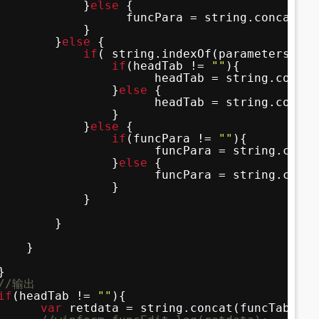
}
else
{
funcPara = string.concat(fu
}
}
else
{
if
( string.indexOf(parametersTab.
if
(headTab != 
""
){
headTab = string.concat
}
else
{
headTab = string.concat
}
}
else
{
if
(funcPara != 
""
){
funcPara = string.conca
}
else
{
funcPara = string.conca
}
}
}
}
}
//输出
if
(headTab != 
""
){
var
retdata = string.concat(funcTab[i].