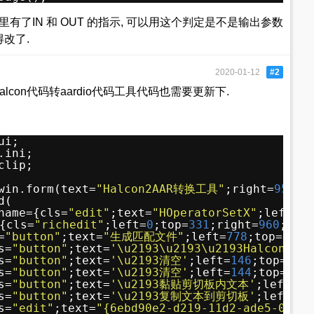
结构里有了IN 和 OUT 的指示, 可以用这个判定是不是输出参数
得改了.
2020-01-12
#2
alcon代码转aardio代码工具代码也需要更新下.
ui;
.ini;
clip;
win.form(text=
"Halcon2AAR转换工具"
;right=
959
;b
d(
name={cls=
"edit"
;text=
"HOperatorSetX"
;left=
50
{cls=
"richedit"
;left=
0
;top=
331
;right=
960
;bot
=
"button"
;text=
"生成匹配文件"
;left=
778
;top=
4
;ri
s=
"button"
;text=
'\u2193\u2193\u2193Halcon代码
s=
"button"
;text=
'\u2193清空'
;left=
146
;top=
62
;
s=
"button"
;text=
'\u2193清空'
;left=
144
;top=
295
s=
"button"
;text=
'\u2193黏贴剪切板内文本'
;left=
29
s=
"button"
;text=
'\u2193复制文本到剪切板'
;left=
28
s=
"edit"
;text=
"{6ebd90e2-d219-11d2-ade5-0000c