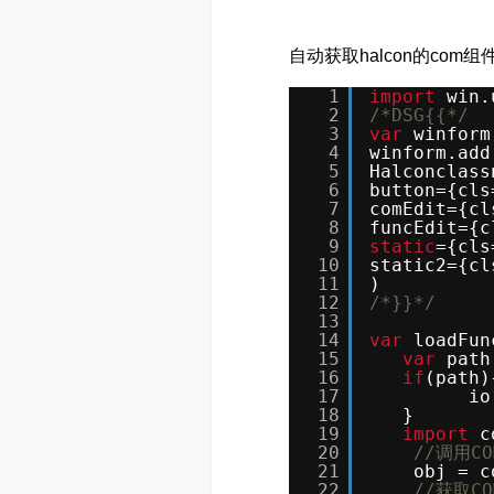
自动获取halcon的com组
1
import
win.
2
/*DSG{{*/
3
var
winform
4
winform.add
5
Halconclass
6
button={cls
7
comEdit={cl
8
funcEdit={c
9
static
={cls
10
static2={cl
11
)
12
/*}}*/
13
14
var
loadFun
15
var
path
16
if
(path)
17
io
18
}
19
import
c
20
//调用C
21
obj = c
22
//获取C