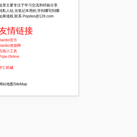
这里主要专注于学习交流和经验分享.
纯私人站,当笔记本用的,学到哪写到哪.
如果侵权,联系 Popdes@126.com
友情链接
Aardio官方
Aardio资源网
在线小工具
Pojie.Online
才仁机械
网站地图SiteMap