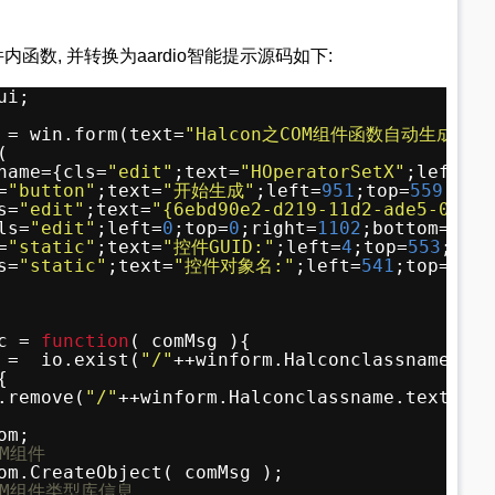
件内函数, 并转换为aardio智能提示源码如下:
ui;
 = win.form(text=
"Halcon之COM组件函数自动生成器"
;
(
name={cls=
"edit"
;text=
"HOperatorSetX"
;left=
68
=
"button"
;text=
"开始生成"
;left=
951
;top=
559
;rig
s=
"edit"
;text=
"{6ebd90e2-d219-11d2-ade5-0000c
ls=
"edit"
;left=
0
;top=
0
;right=
1102
;bottom=
554
;
=
"static"
;text=
"控件GUID:"
;left=
4
;top=
553
;rig
s=
"static"
;text=
"控件对象名:"
;left=
541
;top=
553
;
c = 
function
( comMsg ){
 =  io.exist(
"/"
++winform.Halconclassname.tex
{
.remove(
"/"
++winform.Halconclassname.text++
".
om;
OM组件
om.CreateObject( comMsg );
OM组件类型库信息