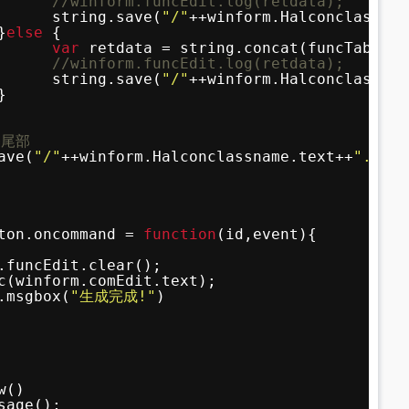
//winform.funcEdit.log(retdata);
string.save(
"/"
++winform.Halconclassnam
}
else
{
var
retdata = string.concat(funcTab[i].
//winform.funcEdit.log(retdata);
string.save(
"/"
++winform.Halconclassnam
}
释尾部
ave(
"/"
++winform.Halconclassname.text++
".aard
ton.oncommand = 
function
(id,event){
.funcEdit.clear();
c(winform.comEdit.text);
.msgbox(
"生成完成!"
)
w() 
sage();