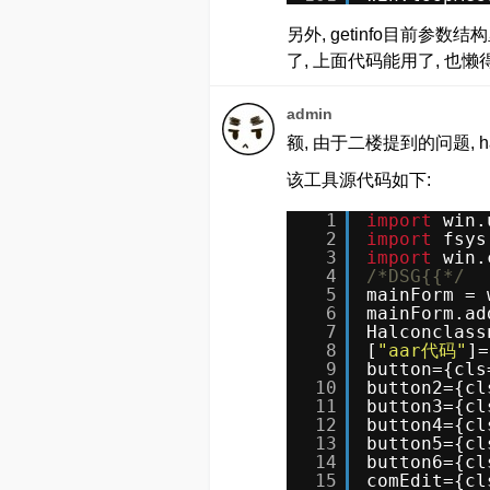
另外, getinfo目前参数
了, 上面代码能用了, 也懒
admin
额, 由于二楼提到的问题, h
该工具源代码如下:
1
import
win.
2
import
fsys
3
import
win.
4
/*DSG{{*/
5
mainForm = 
6
mainForm.ad
7
Halconclass
8
[
"aar代码"
]=
9
button={cls
10
button2={cl
11
button3={cl
12
button4={cl
13
button5={cl
14
button6={cl
15
comEdit={cl