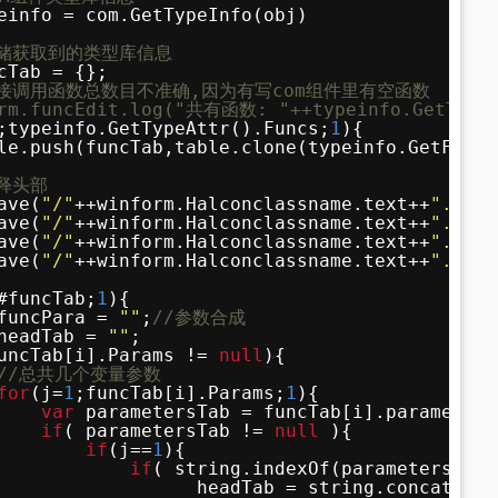
einfo = com.GetTypeInfo(obj)
存储获取到的类型库信息
cTab = {};
直接调用函数总数目不准确,因为有写com组件里有空函数
rm.funcEdit.log("共有函数: "++typeinfo.GetTypeA
;typeinfo.GetTypeAttr().Funcs;
1
){ 
le.push(funcTab,table.clone(typeinfo.GetFuncD
释头部
ave(
"/"
++winform.Halconclassname.text++
".aard
ave(
"/"
++winform.Halconclassname.text++
".aard
ave(
"/"
++winform.Halconclassname.text++
".aard
ave(
"/"
++winform.Halconclassname.text++
".aard
#funcTab;
1
){
funcPara = 
""
;
//参数合成
headTab = 
""
;
uncTab[i].Params != 
null
){
//总共几个变量参数
for
(j=
1
;funcTab[i].Params;
1
){
var
parametersTab = funcTab[i].parameters
if
( parametersTab != 
null
){
if
(j==
1
){
if
( string.indexOf(parametersTab.
headTab = string.concat(hea