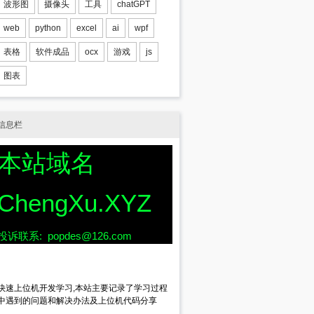
波形图
摄像头
工具
chatGPT
web
python
excel
ai
wpf
表格
软件成品
ocx
游戏
js
图表
信息栏
本站域名
ChengXu.XYZ
投诉联系: popdes@126.com
快速上位机开发学习,本站主要记录了学习过程
中遇到的问题和解决办法及上位机代码分享