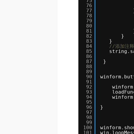
75
76
77
78
79
80
81
82
}
83
}
84
//添加注
85
string.s
86
87
}
88
89
90
winform.but
91
92
winform
93
loadFun
94
winform
95
96
}
97
98
99
100
winform.sho
101
win.loopMes