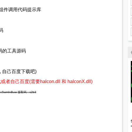
com组件调用代码提示库
码
o代码的工具源码
M大小, 自己百度下载吧)
己百度(需要halcon.dll 和 halconX.dll)
oEhe5wmInBuw 提取码：s2b3