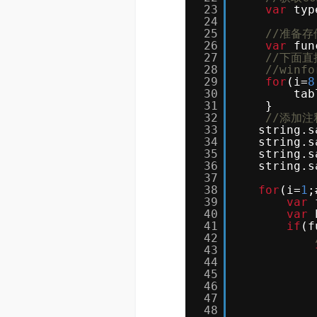
23
var
typ
24
25
//准备
26
var
fun
27
//下面
28
//winfo
29
for
(i=
8
30
tab
31
}
32
//添加注
33
string.s
34
string.s
35
string.s
36
string.s
37
38
for
(i=
1
;
39
var
40
var
41
if
(f
42
43
44
45
46
47
48