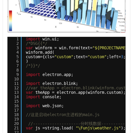
1
import
win.ui;
2
/*DSG{{*/
3
var
winform = win.form(text=
"${PROJECTNAME}"
;
4
winform.add(
5
custom={cls=
"custom"
;text=
"custom"
;left=
3
;top
6
)
7
/*}}*/
8
9
import
electron.app;
10
11
import
electron.blink;
12
//var theApp = electron.blink(winform.custom)
13
var
theApp = electron.app(winform.custom);
14
import
console;
15
16
import
web.json;
17
18
//这是启动electron主进程的main.js
19
20
//--------------------分时线数据--------------
21
var
js =string.load( 
"\Funjs\weather.js"
);
22