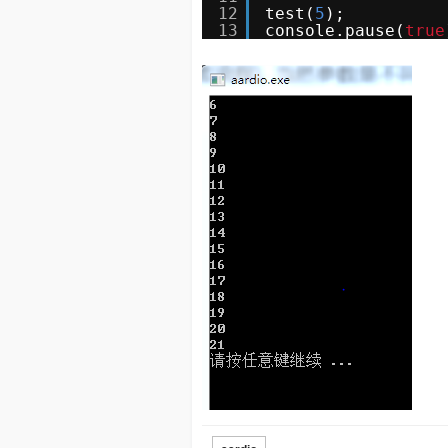
12
test(
5
);
13
console.pause(
true