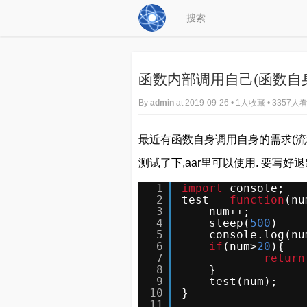
函数内部调用自己(函数自
By
admin
at 2019-09-26 • 1人收藏 • 3357人
最近有函数自身调用自身的需求(流程
测试了下,aar里可以使用. 要写好
1
import
console; 
2
test = 
function
(nu
3
num++;
4
sleep(
500
)
5
console.log(nu
6
if
(num>
20
){
7
return
8
}
9
test(num);
10
}
11