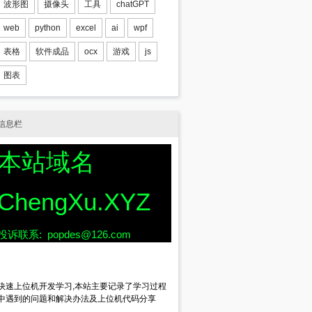
波形图
摄像头
工具
chatGPT
web
python
excel
ai
wpf
表格
软件成品
ocx
游戏
js
图表
信息栏
本站域名
ChengXu.XYZ
投诉联系: popdes@126.com
快速上位机开发学习,本站主要记录了学习过程
中遇到的问题和解决办法及上位机代码分享