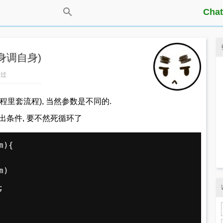
Chat
身调自身)
看过
里套流程), 当然参数是不同的.
退出条件, 要不然死循环了
m){
m)
; 