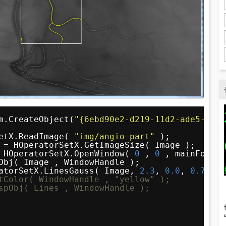
m.CreateObject(
"{6ebd90e2-d219-11d2-ade5-0000
etX.ReadImage( 
"img/angio-part"
);
 = HOperatorSetX.GetImageSize( Image );
 HOperatorSetX.OpenWindow( 
0
, 
0
, mainForm.p
Obj( Image , WindowHandle );
atorSetX.LinesGauss( Image, 
2.3
, 
0.0
, 
0.7
, 
'd
tColor( WindowHandle , "yellow" );
spObj( Lines , WindowHandle );