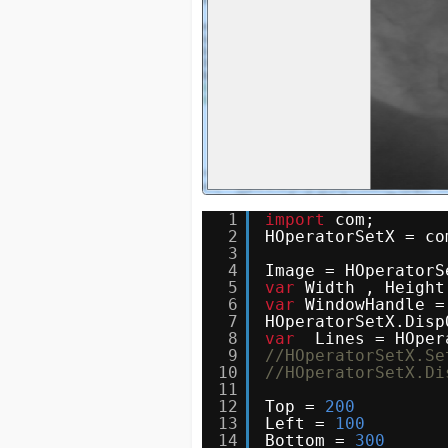
1
import
com;
2
HOperatorSetX = co
3
4
Image = HOperatorS
5
var
Width , Height
6
var
WindowHandle =
7
HOperatorSetX.Disp
8
var
Lines = HOper
9
//HOperatorSetX.Se
10
//HOperatorSetX.Di
11
12
Top = 
200
13
Left = 
100
14
Bottom = 
300