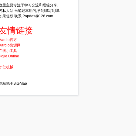
这里主要专注于学习交流和经验分享.
, Right );
纯私人站,当笔记本用的,学到哪写到哪.
e );
如果侵权,联系 Popdes@126.com
Left, Bottom, Right );
友情链接
Aardio官方
Aardio资源网
在线小工具
Pojie.Online
才仁机械
网站地图SiteMap