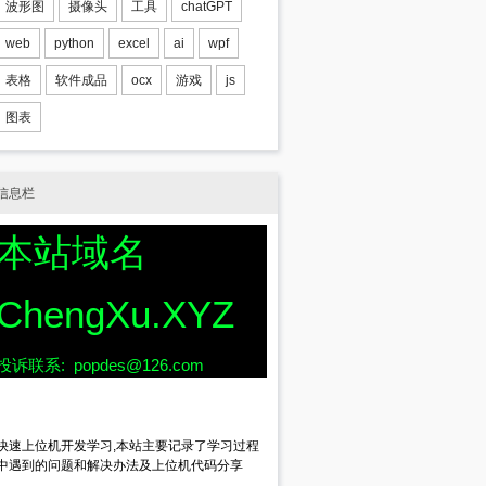
波形图
摄像头
工具
chatGPT
web
python
excel
ai
wpf
表格
软件成品
ocx
游戏
js
图表
信息栏
本站域名
c00f4ef9}"
)
ChengXu.XYZ
icturebox.width , mainForm.picturebox.height
投诉联系: popdes@126.com
ark'
, 
'true'
, 
'parabolic'
, 
'true'
);
快速上位机开发学习,本站主要记录了学习过程
中遇到的问题和解决办法及上位机代码分享