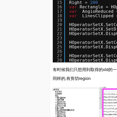
15
Right = 
200
16
var
Rectangle = HO
17
var
AngioReduced 
18
var
LinesClipped 
19
20
HOperatorSetX.SetC
21
HOperatorSetX.SetD
22
HOperatorSetX.Disp
23
24
HOperatorSetX.SetC
25
HOperatorSetX.Disp
26
27
HOperatorSetX.SetC
28
HOperatorSetX.Disp
有时候我们只想用到取得的xld的一
同样的,有剪切region