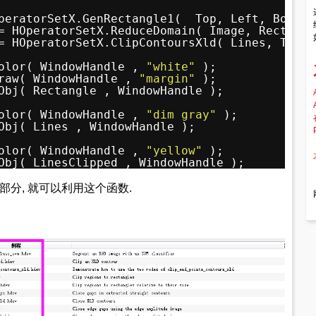
peratorSetX.GenRectangle1(  Top, Left, Bottom
= HOperatorSetX.ReduceDomain( Image, Rectangl
= HOperatorSetX.ClipContoursXld( Lines, Top, 
olor( WindowHandle , 
"white"
);
raw( WindowHandle , 
"margin"
);
Obj( Rectangle , WindowHandle );
olor( WindowHandle , 
"dim gray"
);
Obj( Lines , WindowHandle );
olor( WindowHandle , 
"yellow"
);
Obj( LinesClipped , WindowHandle );
部分, 就可以利用这个函数.