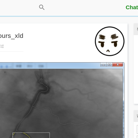
Chat
urs_xld
看过