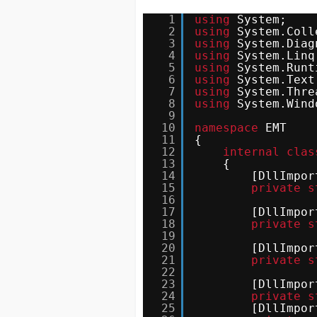
1
using
System;
2
using
System.Coll
3
using
System.Diag
4
using
System.Linq
5
using
System.Runt
6
using
System.Text
7
using
System.Thre
8
using
System.Wind
9
10
namespace
EMT
11
{
12
internal
clas
13
{
14
[DllImpor
15
private
s
16
17
[DllImpor
18
private
s
19
20
[DllImpor
21
private
s
22
23
[DllImpor
24
private
s
25
[DllImpor