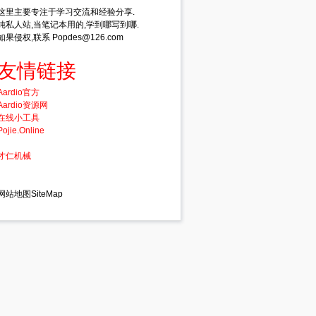
nt
nIndex, 
int
dwNewLong);
这里主要专注于学习交流和经验分享.
纯私人站,当笔记本用的,学到哪写到哪.
Name, 
string
lpWindowName);
如果侵权,联系 Popdes@126.com
友情链接
Aardio官方
Aardio资源网
在线小工具
Pojie.Online
 CharSet = CharSet.Auto)]
才仁机械
Ref hWnd, 
int
nIndex, 
int
dwNewLong);
r"
, CharSet = CharSet.Auto)]
Ref hWnd, 
int
nIndex, 
int
dwNewLong);
网站地图SiteMap
x, 
int
dwNewLong)
ong);
;