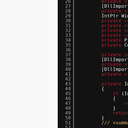
26
private
s
27
[DllImpor
28
private
s
29
IntPtr Wi
30
private
c
31
private
c
32
private
c
33
private
c
34
private
P
35
private
C
36
37
private
c
38
[DllImpor
39
private
s
40
[DllImpor
41
private
s
42
43
private
I
44
{
45
if
(I
46
{
47
r
48
}
49
retur
50
}
51
/// <summ
52