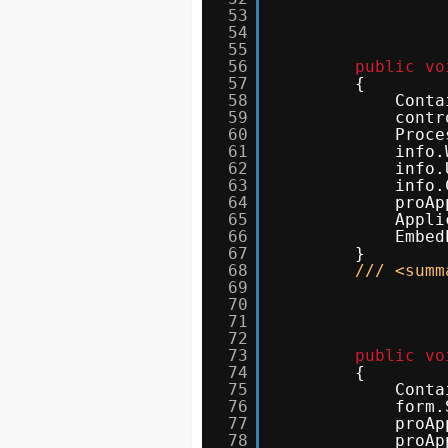
53
54
55
56
public
vo
57
{
58
Conta
59
contr
60
Proce
61
info.
62
info.
63
info.
64
proAp
65
Appli
66
Embed
67
}
68
/// <summ
69
70
71
72
73
public
vo
74
{
75
Conta
76
form.
77
proAp
78
proAp