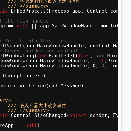
/// 将指定的程序嵌入指定的控件
/// </summary>
oid
EmbedProcess(Process app, Control control
t the main handle
pp == 
null
|| app.MainWindowHandle == IntPtr.
/ Put it into this form
etParent(app.MainWindowHandle, control.Handle
/ Remove border and whatnot               
etWindowLong(
new
HandleRef(
this
, app.MainWind
howWindow(app.MainWindowHandle, (
int
)ProcessW
oveWindow(app.MainWindowHandle, 0, 0, control
(Exception ex3)
onsole.WriteLine(ex3.Message);
ary>
/// 嵌入容器大小改变事件
/// </summary>
oid
Control_SizeChanged(
object
sender, EventA
roApp == 
null
)