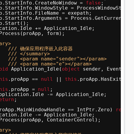
p.StartInfo.CreateNoWindow = 
false
;
p.StartInfo.WindowStyle = ProcessWindowStyle.
p.StartInfo.FileName = exepath;
p.StartInfo.Arguments = Process.GetCurrentPro
p.Start();
cation.Idle += Application_Idle;
Process(proApp, form);
ary>
/// 确保应用程序嵌入此容器
/// </summary>
/// <param name="sender"></param>
/// <param name="e"></param>
oid
Application_Idle(
object
sender, EventArgs
his
.proApp == 
null
|| 
this
.proApp.HasExited)
his
.proApp = 
null
;
pplication.Idle -= Application_Idle;
eturn
;
roApp.MainWindowHandle == IntPtr.Zero) 
return
cation.Idle -= Application_Idle;
Process(proApp, ContainerControl);
ary>