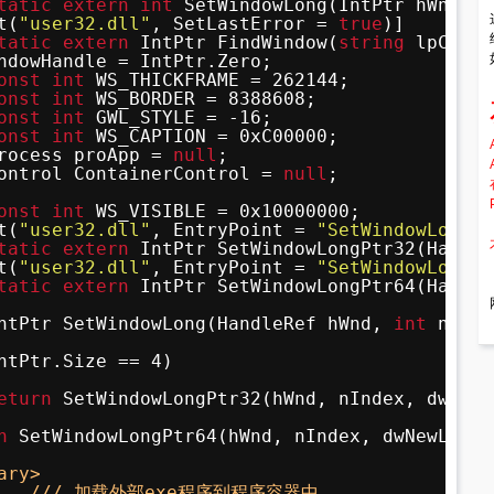
tatic
extern
int
SetWindowLong(IntPtr hWnd, 
i
t(
"user32.dll"
, SetLastError = 
true
)]
tatic
extern
IntPtr FindWindow(
string
lpClass
ndowHandle = IntPtr.Zero;
onst
int
WS_THICKFRAME = 262144;
onst
int
WS_BORDER = 8388608;
onst
int
GWL_STYLE = -16;
onst
int
WS_CAPTION = 0xC00000;
rocess proApp = 
null
;
ontrol ContainerControl = 
null
;
onst
int
WS_VISIBLE = 0x10000000;
t(
"user32.dll"
, EntryPoint = 
"SetWindowLong"
,
tatic
extern
IntPtr SetWindowLongPtr32(Handle
t(
"user32.dll"
, EntryPoint = 
"SetWindowLongPt
tatic
extern
IntPtr SetWindowLongPtr64(Handle
ntPtr SetWindowLong(HandleRef hWnd, 
int
nInde
ntPtr.Size == 4)
eturn
SetWindowLongPtr32(hWnd, nIndex, dwNewL
n
SetWindowLongPtr64(hWnd, nIndex, dwNewLong)
ary>
/// 加载外部exe程序到程序容器中