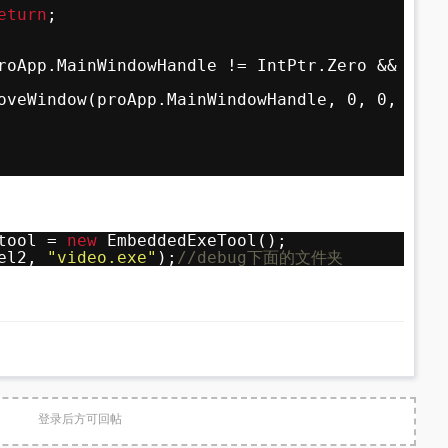
eturn
;
roApp.MainWindowHandle != IntPtr.Zero && Cont
oveWindow(proApp.MainWindowHandle, 0, 0, Cont
tool = 
new
EmbeddedExeTool();
el2, 
"video.exe"
);
//debug下面的文件夹
登录后方可回帖