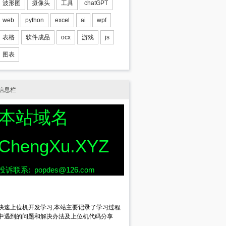
波形图
摄像头
工具
chatGPT
web
python
excel
ai
wpf
表格
软件成品
ocx
游戏
js
图表
信息栏
本站域名
d, IntPtr hWndNewParent);
ChengXu.XYZ
nCmdShow);
投诉联系: popdes@126.com
x, 
int
y, 
int
cx, 
int
cy, 
bool
repaint);
快速上位机开发学习,本站主要记录了学习过程
nt
nIndex);
中遇到的问题和解决办法及上位机代码分享