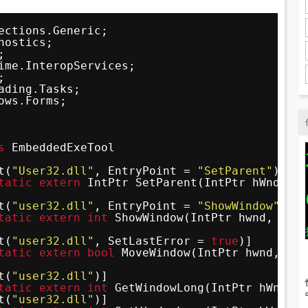
ections.Generic;
nostics;
;
ime.InteropServices;
;
ading.Tasks;
ows.Forms;
s
EmbeddedExeTool
t(
"User32.dll"
, EntryPoint = 
"SetParent"
)]
tatic
extern
IntPtr SetParent(IntPtr hWndChil
t(
"user32.dll"
, EntryPoint = 
"ShowWindow"
)]
tatic
extern
int
ShowWindow(IntPtr hwnd, 
int
t(
"user32.dll"
, SetLastError = 
true
)]
tatic
extern
bool
MoveWindow(IntPtr hwnd, 
int
t(
"user32.dll"
)]
tatic
extern
int
GetWindowLong(IntPtr hWnd, 
i
t(
"user32.dll"
)]