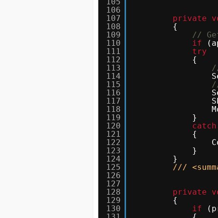
105
106
107
private
v
108
{
109
// Ge
110
if
(a
111
try
112
{
113
/
114
S
115
/
116
S
117
S
118
M
119
}
120
catch
121
{
122
C
123
}
124
}
125
/// <summ
126
127
128
private
v
129
{
130
if
(p
131
{