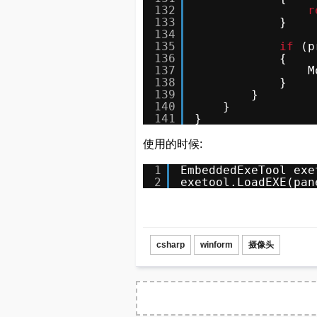
132
r
133
}
134
135
if
(p
136
{
137
M
138
}
139
}
140
}
141
}
使用的时候:
1
EmbeddedExeTool exe
2
exetool.LoadEXE(pan
csharp
winform
摄像头