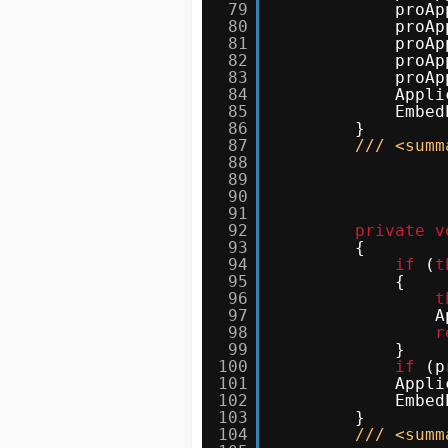
79
proAp
80
proAp
81
proAp
82
proAp
83
proAp
84
Appli
85
Embed
86
}
87
/// <summ
88
89
90
91
92
private
v
93
{
94
if
(
t
95
{
96
t
97
A
98
r
99
}
100
if
(p
101
Appli
102
Embed
103
}
104
/// <summ