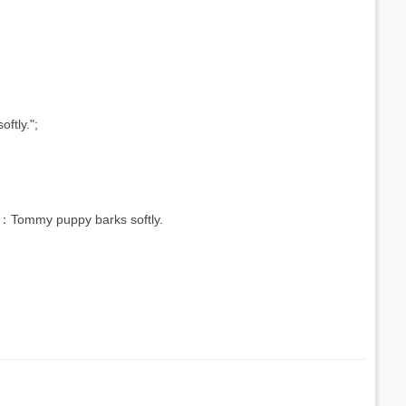
ftly.";
：Tommy puppy barks softly.