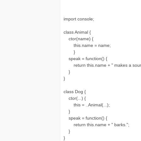
import console;
class Animal {
ctor(name) {
this.name = name;
}
speak = function() {
return this.name + " makes a soun
}
}
class Dog {
ctor(...) {
this = ..Animal(...);
}
speak = function() {
return this.name + " barks.";
}
}