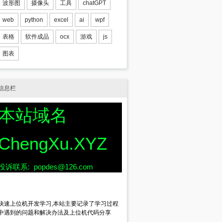
波形图
摄像头
工具
chatGPT
web
python
excel
ai
wpf
表格
软件成品
ocx
游戏
js
图表
信息栏
本站域名
ChengXu.XYZ
投诉联系: popdes@126.com
快速上位机开发学习,本站主要记录了学习过程
中遇到的问题和解决办法及上位机代码分享