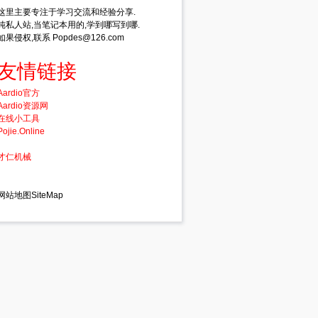
这里主要专注于学习交流和经验分享.
纯私人站,当笔记本用的,学到哪写到哪.
如果侵权,联系 Popdes@126.com
友情链接
Aardio官方
Aardio资源网
在线小工具
Pojie.Online
才仁机械
网站地图SiteMap