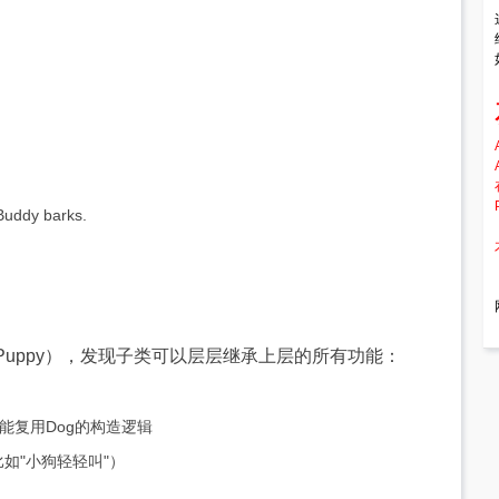
Buddy barks.
g→Puppy），发现子类可以层层继承上层的所有功能：
，还能复用Dog的构造逻辑
比如"小狗轻轻叫"）