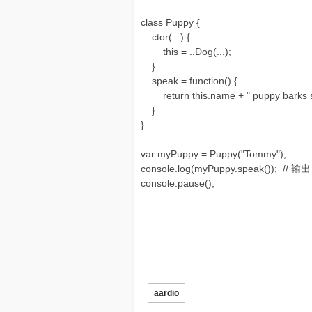
class Puppy {
ctor(...) {
this = ..Dog(...);
}
speak = function() {
return this.name + " puppy barks so
}
}
var myPuppy = Puppy("Tommy");
console.log(myPuppy.speak()); // 输出
console.pause();
aardio