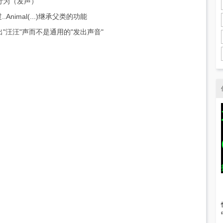
行为（发声）
nimal(...)继承父类的功能
"汪汪"声而不是通用的"发出声音"