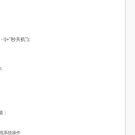
 i)+"秒关机");
;
能：
() 实现系统操作