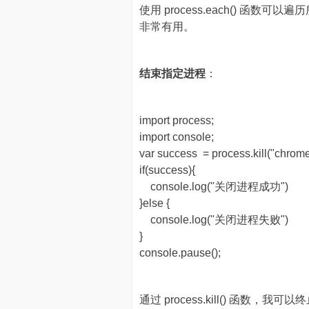
使用 process.each() 函
非常有用。
结束指定进程
：
import process;
import console;
var success = process.kill("chrome
if(success){
console.log("关闭进程成功")
}else {
console.log("关闭进程失败")
}
console.pause();
通过 process.kill() 函数，