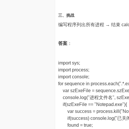
三、挑战
编写程序列出所有进程 → 结束 cal
答案
：
import sys;
import process;
import console;
for sequence in process.each(".*.ex
var szExeFile = sequence.szExe
console.log("进程文件名", szExeF
if(szExeFile == "Notepad.exe"){
var success = process.kill("Not
if(success) console.log("
found = true;