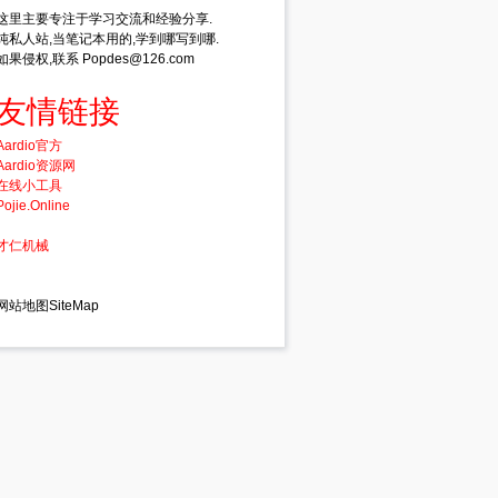
这里主要专注于学习交流和经验分享.
纯私人站,当笔记本用的,学到哪写到哪.
如果侵权,联系 Popdes@126.com
友情链接
Aardio官方
Aardio资源网
在线小工具
Pojie.Online
才仁机械
网站地图SiteMap