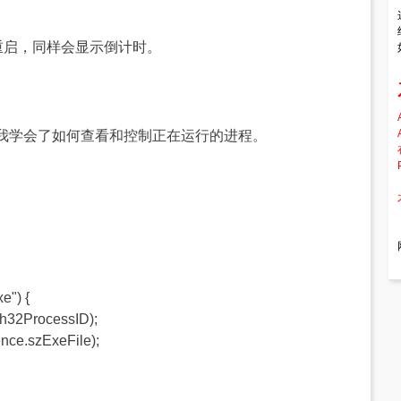
后重启，同样会显示倒计时。
我学会了如何查看和控制正在运行的进程。
e") {
h32ProcessID);
e.szExeFile);