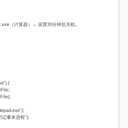
c.exe（计算器）→ 设置30分钟后关机。
e") {
File;
ile);
epad.exe");
已关闭记事本进程");