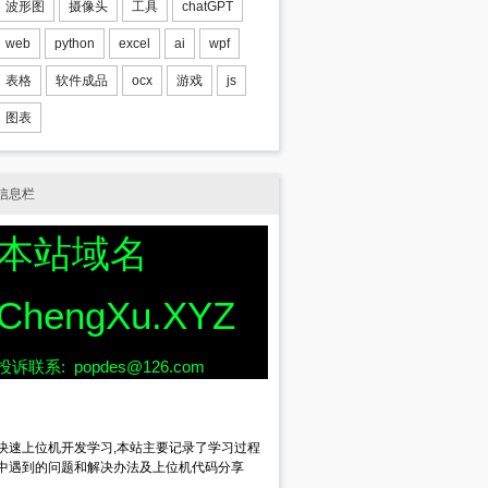
波形图
摄像头
工具
chatGPT
web
python
excel
ai
wpf
表格
软件成品
ocx
游戏
js
图表
信息栏
本站域名
ChengXu.XYZ
投诉联系: popdes@126.com
快速上位机开发学习,本站主要记录了学习过程
中遇到的问题和解决办法及上位机代码分享