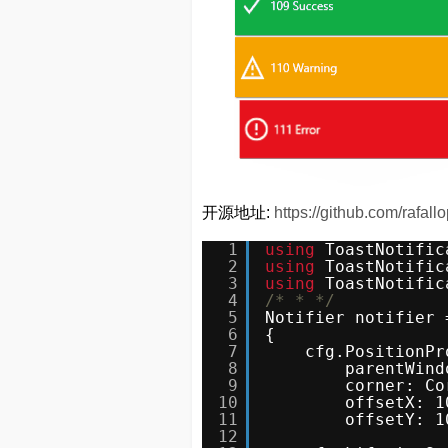
开源地址:
https://github.com/rafall
1
using
ToastNotific
2
using
ToastNotific
3
using
ToastNotific
4
/* * */
5
Notifier notifier 
6
{
7
cfg.PositionPr
8
parentWind
9
corner: Co
10
offsetX: 1
11
offsetY: 1
12