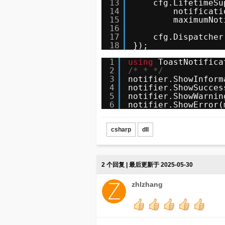
13
cfg.LifetimeSu
14
notificati
15
maximumNot
16
17
cfg.Dispatcher
18
});
1
using
ToastNotifica
2
/* * */
3
notifier.ShowInform
4
notifier.ShowSucces
5
notifier.ShowWarnin
6
notifier.ShowError(
csharp
dll
2 个回复 | 最后更新于 2025-05-30
zhlzhang