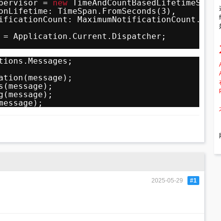
pervisor = 
new
TimeAndCountBasedLifetimeSuper
onLifetime: TimeSpan.FromSeconds(3),
ificationCount: MaximumNotificationCount.From
 = Application.Current.Dispatcher;
tions.Messages;
ation(message);
s(message);
g(message);
message);
2025-05-29
#1