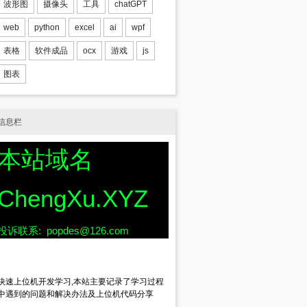
波形图
摄像头
工具
chatGPT
web
python
excel
ai
wpf
表格
软件成品
ocx
游戏
js
图表
信息栏
本站域名
ChengXu.XYZ
投诉联系: popdes@126.com
快速上位机开发学习,本站主要记录了学习过程
中遇到的问题和解决办法及上位机代码分享