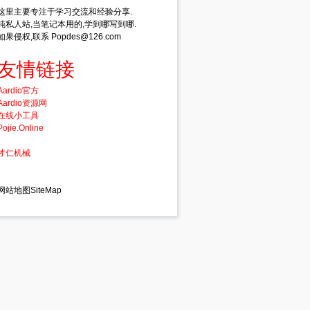
visor(
这里主要专注于学习交流和经验分享.
纯私人站,当笔记本用的,学到哪写到哪.
Count(5));
如果侵权,联系 Popdes@126.com
友情链接
Aardio官方
Aardio资源网
在线小工具
Pojie.Online
才仁机械
网站地图SiteMap