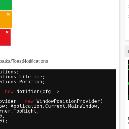
opatka/ToastNotifications
ations;
ations.Lifetime;
ations.Position;
= 
new
Notifier(cfg =>
ovider = 
new
WindowPositionProvider(
ow: Application.Current.MainWindow,
rner.TopRight,
0,  
0);