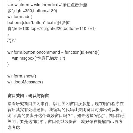
var winform = win.form(text="按钮点击乐趣
多";right=350;bottom=180)
winform.add(
button={cls="button";text="触发惊
喜";left=130;top=70;right=220;bottom=110;z=1}
)
/*}}*/
winform.button.oncommand = function(id,event){
win.msgbox("惊喜已触发！")
}
winform.show()
win.loopMessage()
窗口关闭：确认与保留
接着研究窗口关闭事件。以往关闭窗口没多想，现在明白程序在
背后其实有处理逻辑。我编写的代码让关闭窗口时弹出确认框，
询问“真的要离开这个奇妙窗口吗？”，如果选择“确定”，窗口就会
关闭；要是选“取消”，窗口会继续保留，就好像在提醒自己再考
虑考虑