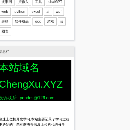
波形图
摄像头
工具
chatGPT
web
python
excel
ai
wpf
表格
软件成品
ocx
游戏
js
图表
信息栏
本站域名
ChengXu.XYZ
投诉联系: popdes@126.com
快速上位机开发学习,本站主要记录了学习过程
中遇到的问题和解决办法及上位机代码分享