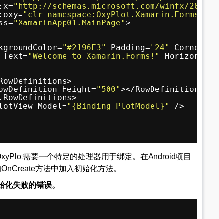
:x=
"http://schemas.microsoft.com/winfx/2009/x
:oxy=
"clr-namespace:OxyPlot.Xamarin.Forms;ass
ss=
"XamarinApp01.MainPage"
>
kgroundColor=
"#2196F3"
Padding=
"24"
CornerRad
 Text=
"Welcome to Xamarin.Forms!"
HorizontalT
RowDefinitions>
owDefinition Height=
"500"
></RowDefinition>
.RowDefinitions>
lotView Model=
"{Binding PlotModel}"
/>
时，OxyPlot需要一个特定的处理器用于绑定。在Android项目
件中的OnCreate方法中加入初始化方法。
始化失败的错误。