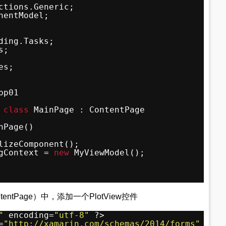
ctions.Generic;
nentModel;
ding.Tasks;
s;
es;
pp01
 
class
MainPage : ContentPage
nPage()
lizeComponent();
gContext = 
new
MyViewModel();
ntPage）中，添加一个PlotView控件
"
encoding=
"utf-8"
?>
=
"http://xamarin.com/schemas/2014/forms"