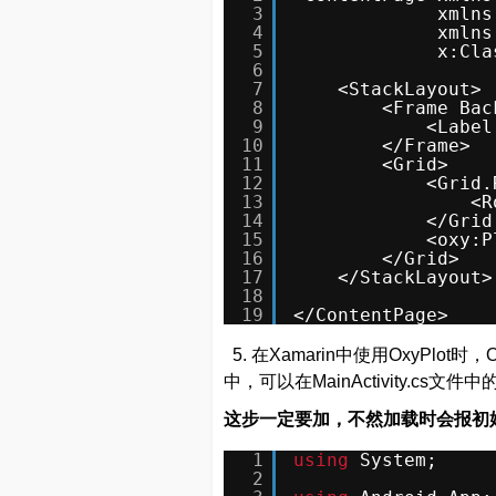
3
xmlns
4
xmlns
5
x:Cla
6
7
<StackLayout>
8
<Frame Bac
9
<Label
10
</Frame>
11
<Grid>
12
<Grid.
13
<R
14
</Grid
15
<oxy:P
16
</Grid>
17
</StackLayout>
18
19
</ContentPage>
5. 在Xamarin中使用OxyPlot
中，可以在MainActivity.cs文
这步一定要加，不然加载时会报初
1
using
System;
2