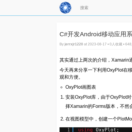
C#开发Android移动应用
By
jerrxjr1220
at 2023-08-17 • 0人收藏 • 
其实通过上两次的介绍，Xamar
今天再来分享一下利用OxyPlo
观和方便。
OxyPlot画图表
安装OxyPlot库，由于OxyPlot
择Xamarin的Forms版本
在视图模型中，创建一个PlotM
1
using
OxyPlot;