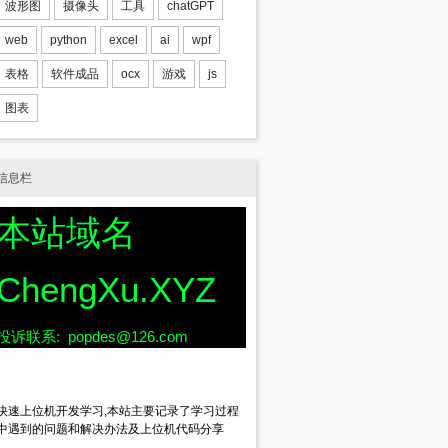
波形图
摄像头
工具
chatGPT
web
python
excel
ai
wpf
表格
软件成品
ocx
游戏
js
图表
信息栏
本站域名
ChengXu.XYZ
投诉联系: popdes@126.com
快速上位机开发学习,本站主要记录了学习过程
中遇到的问题和解决办法及上位机代码分享