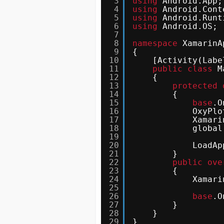
3
using
Android.App;
4
using
Android.Cont
5
using
Android.Runt
6
using
Android.OS;
7
8
namespace
XamarinA
9
{
10
[Activity(Labe
11
public
class
M
12
{
13
protected
14
{
15
base
.O
16
OxyPlo
17
Xamari
18
global
19
20
LoadAp
21
}
22
public
ove
23
{
24
Xamari
25
26
base
.O
27
}
28
}
29
}