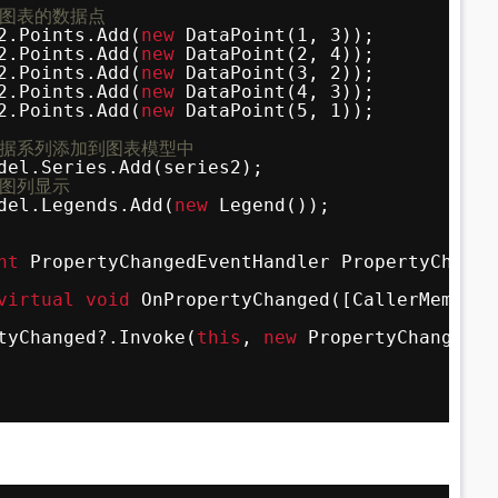
加图表的数据点
2.Points.Add(
new
DataPoint(1, 3));
2.Points.Add(
new
DataPoint(2, 4));
2.Points.Add(
new
DataPoint(3, 2));
2.Points.Add(
new
DataPoint(4, 3));
2.Points.Add(
new
DataPoint(5, 1));
数据系列添加到图表模型中
del.Series.Add(series2);
置图列显示
del.Legends.Add(
new
Legend());
nt
PropertyChangedEventHandler PropertyChange
virtual
void
OnPropertyChanged([CallerMemberN
tyChanged?.Invoke(
this
, 
new
PropertyChangedEv