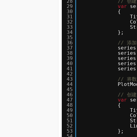
28
// 创
29
var
se
30
{
31
Ti
32
Co
33
St
34
};
35
36
// 添
37
series
38
series
39
series
40
series
41
series
42
43
// 将
44
PlotMo
45
46
// 创
47
var
se
48
{
49
Ti
50
Co
51
St
52
Li
53
};
54