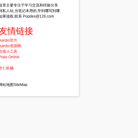
这里主要专注于学习交流和经验分享.
纯私人站,当笔记本用的,学到哪写到哪.
如果侵权,联系 Popdes@126.com
友情链接
Aardio官方
Aardio资源网
在线小工具
Pojie.Online
才仁机械
网站地图SiteMap