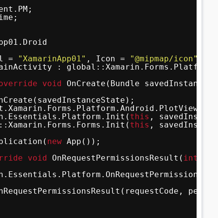
ent.PM;
ime;
pp01.Droid
l = 
"XamarinApp01"
, Icon = 
"@mipmap/icon"
, Th
ainActivity : global::Xamarin.Forms.Platform.
override
void
OnCreate(Bundle savedInstanceSt
nCreate(savedInstanceState);
t.Xamarin.Forms.Platform.Android.PlotViewRend
n.Essentials.Platform.Init(
this
, savedInstanc
::Xamarin.Forms.Forms.Init(
this
, savedInstanc
plication(
new
App());
rride
void
OnRequestPermissionsResult(
int
req
n.Essentials.Platform.OnRequestPermissionsRes
nRequestPermissionsResult(requestCode, permis