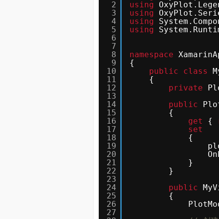
2
using
OxyPlot.Lege
3
using
OxyPlot.Seri
4
using
System.Compo
5
using
System.Runti
6
7
8
namespace
XamarinA
9
{
10
public
class
M
11
{
12
private
Pl
13
14
public
Plo
15
{
16
get
{ 
17
set
18
{
19
pl
20
On
21
}
22
}
23
24
public
MyV
25
{
26
PlotMo
27