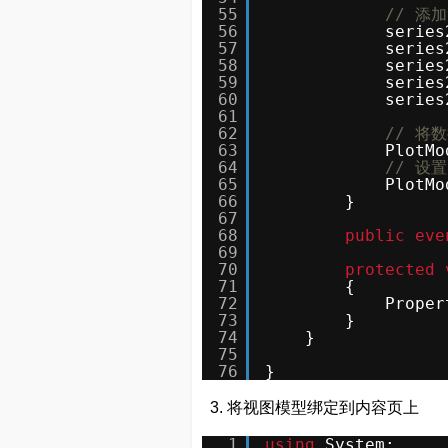
55
// 添
56
series
57
series
58
series
59
series
60
series
61
62
// 将
63
PlotMo
64
// 设
65
PlotMo
66
}
67
68
public
eve
69
70
protected
71
{
72
Proper
73
}
74
}
75
76
}
3. 将视图模型绑定到内容页上
1
using
System;