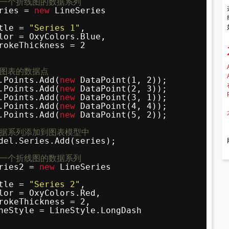
建一个折线图的数据系列
ries = 
new
LineSeries
tle = 
"Series 1"
,
lor = OxyColors.Blue,
rokeThickness = 2
加图表的数据点
.Points.Add(
new
DataPoint(1, 2));
.Points.Add(
new
DataPoint(2, 3));
.Points.Add(
new
DataPoint(3, 1));
.Points.Add(
new
DataPoint(4, 4));
.Points.Add(
new
DataPoint(5, 2));
数据系列添加到图表模型中
del.Series.Add(series);
建一个折线图的数据系列
ries2 = 
new
LineSeries
tle = 
"Series 2"
,
lor = OxyColors.Red,
rokeThickness = 2,
neStyle = LineStyle.LongDash