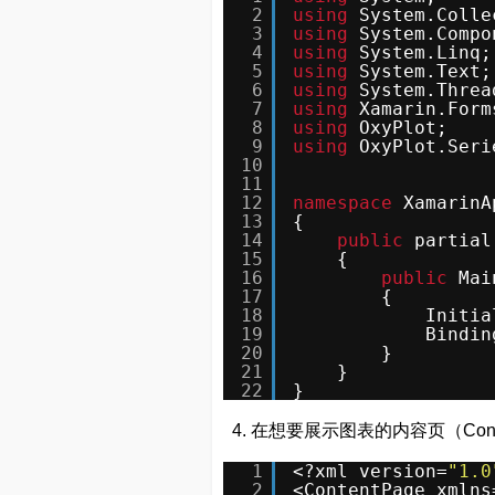
2
using
System.Colle
3
using
System.Compo
4
using
System.Linq;
5
using
System.Text;
6
using
System.Threa
7
using
Xamarin.Form
8
using
OxyPlot;
9
using
OxyPlot.Seri
10
11
12
namespace
XamarinA
13
{
14
public
partial
15
{
16
public
Mai
17
{
18
Initia
19
Bindin
20
}
21
}
22
}
4. 在想要展示图表的内容页（Conte
1
<?xml version=
"1.0
2
<ContentPage xmlns