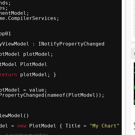
nds;
es;
nentModel;
me.CompilerServices;
pp01
yViewModel : INotifyPropertyChanged
otModel plotModel;
tModel PlotModel
return
plotModel; }
otModel = value;
PropertyChanged(nameof(PlotModel));
iewModel()
del = 
new
PlotModel { Title = 
"My Chart"
};