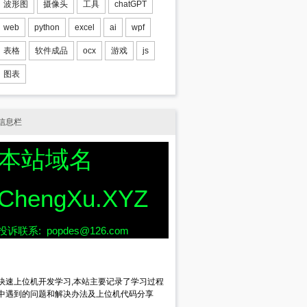
波形图
摄像头
工具
chatGPT
web
python
excel
ai
wpf
表格
软件成品
ocx
游戏
js
图表
信息栏
本站域名
ChengXu.XYZ
投诉联系: popdes@126.com
快速上位机开发学习,本站主要记录了学习过程
中遇到的问题和解决办法及上位机代码分享