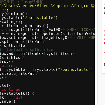
/避免重复setPos导致卡顿
C:\Users\Lenovo\Videos\Captures\Phigros痉挛
ue
);
ey(winform);
sys.table(
"/paths.table"
)
Scaling();
n
(filePath,dontsave){
s.info.get(filePath, 0x100
/*_SHGFI_ICON*/
|0x4
 = win.imageList(topointer(sfi.returnValue))
iew.setImageList( imageList,0
/*_LVSIL_NORMAL*
.splitpath(filePath)
= spth.file
) itemtext = spth.drive
iew.addItem(itemtext,,sfi.iIcon)
(sfi.hIcon)
troy()
return
;
) fsystable = fsys.table(
"/paths.table"
)
ystable,filePath)
e()
ble){
 
continue
;
fsystable[k])){
[k] = 
null
.save()