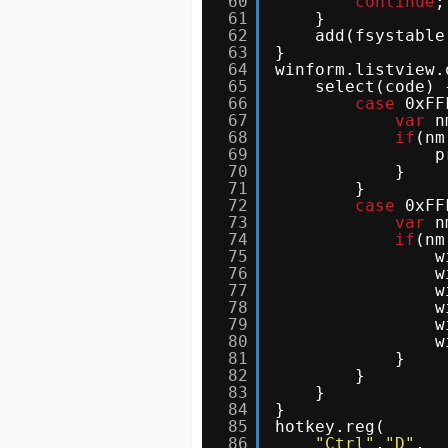
60
continue
;
61
}
62
add(fsystable
63
}
64
winform.listview.
65
select(code) 
66
case
0xFF
67
var
n
68
if
(nm
69
p
70
}
71
}
72
case
0xFF
73
var
n
74
if
(nm
75
w
76
w
77
w
78
w
79
w
80
w
81
}
82
}
83
}
84
}
85
hotkey.reg(
86
"Ctrl"
,
"D"
,