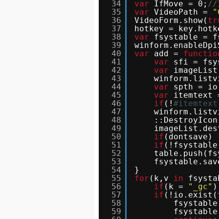
34
var
IfMove = 0;
/
35
var
VideoPath = 
"
36
VideoForm.show(
tr
37
hotkey = key.hotk
38
var
fsystable = f
39
winform.enableDpi
40
var
add = 
functio
41
var
sfi = fsy
42
var
imageList
43
winform.listv
44
var
spth = io
45
var
itemtext 
46
if
(!
#itemtext
47
winform.listv
48
::DestroyIcon
49
imageList.des
50
if
(dontsave) 
51
if
(!fsystable
52
table.push(fs
53
fsystable.sav
54
}
55
for
(k,v 
in
fsysta
56
if
(k = 
"_gc"
)
57
if
(!io.exist(
58
fsystable
59
fsystable