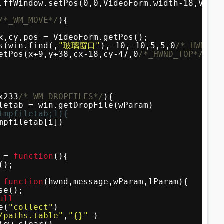
.ffWindow.setPos(0,0,VideoForm.width-18,Video
/*_WM_MOVE*/
){
x,cy,pos = VideoForm.getPos();
s(win.find(,
"玻璃窗口"
),-10,-10,5,5,0
/*_HWND_T
etPos(x+9,y+38,cx-18,cy-47,0
/*_HWND_TOP*/
);
x233
/*_WM_DROPFILES*/
){
letab = win.getDropFile(wParam)
tmpfiletab;1){
mpfiletab[i])
 = 
function
(){
();
 
function
(hwnd,message,wParam,lParam){
se();
ull
e(
"collect"
)
/paths.table"
,
"{}"
)