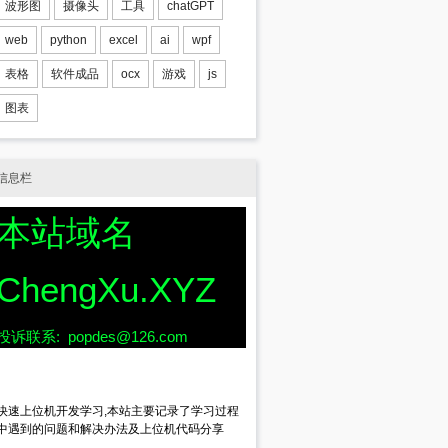
波形图
摄像头
工具
chatGPT
acceptfiles=1;min=
false
)
web
python
excel
ai
wpf
3;bottom=427;bgcolor=0;z=1}
表格
软件成品
ocx
游戏
js
图表
信息栏
本站域名
ChengXu.XYZ
投诉联系: popdes@126.com
快速上位机开发学习,本站主要记录了学习过程
中遇到的问题和解决办法及上位机代码分享