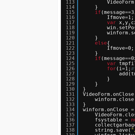
113
VideoForm
114
}
115
if
(message==3
116
Ifmove=1;
117
var
x,y,c
118
win.setPo
119
winform.s
120
}
121
else
{
122
Ifmove=0;
123
}
124
if
(message==0
125
var
tmpfi
126
for
(i=1;
#
127
add(t
128
}
129
}
130
}
131
VideoForm.onClose
132
winform.close
133
}
134
winform.onClose =
135
VideoForm.clo
136
fsystable = 
n
137
collectgarbag
138
string.save(
"