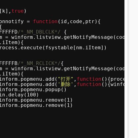
[k],
true
)
onnotify = 
function
(id,code,ptr){
{
FFFFFD
/*_NM_DBLCLK*/
{
m = winform.listview.getNotifyMessage(code,pt
.iItem){
rocess.execute(fsystable[nm.iItem])
FFFFFB
/*_NM_RCLICK*/
{
m = winform.listview.getNotifyMessage(code,pt
.iItem){
inform.popmenu.add(
"打开"
,
function
(){process.
inform.popmenu.add(
'删除'
,
function
(){winform.
inform.popmenu.popup()
in.delay(100)
inform.popmenu.remove(1)
inform.popmenu.remove(1)