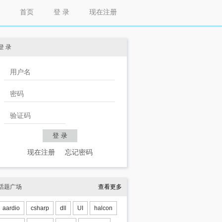
首页
登 录
现在注册
登 录
现在注册
忘记密码
ptfiles=1;bgcolor=15793151;border=
"none"
;exm
话题广场
查看更多
eptfiles=1;bgcolor=15793151;mode=
"icon"
;z=1}
aardio
csharp
dll
UI
halcon