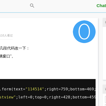
Chat
 1110人看过
库中的几段代码改一下：
"玻璃窗口"。
.form(text=
"114514"
;right=759;bottom=469;acce
stview"
;left=0;top=0;right=428;bottom=459;acc