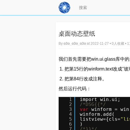
桌面动态壁纸
By
o3o_o3o_o3o
at 2022-11-27 • 0人收藏 •
我们首先需要把win.ui.glass
把第15行的winform.text改成
把第84行改成注释。
然后运行代码：
1
import win.ui;
2
/*DSG{{*/
3
var
winform = win
4
winform.add(
5
listview={cls=
"li
6
)
7
/*}}*/