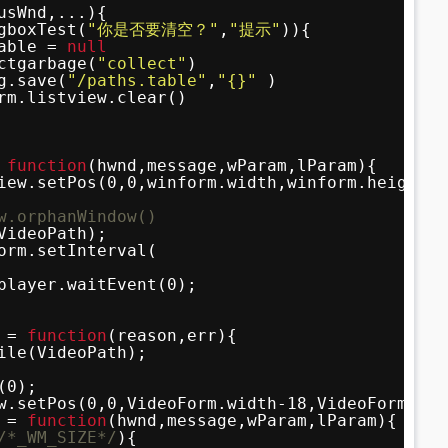
usWnd,...){
gboxTest(
"你是否要清空？"
,
"提示"
)){
able = 
null
ctgarbage(
"collect"
)
g.save(
"/paths.table"
,
"{}"
)
rm.listview.clear()
 
function
(hwnd,message,wParam,lParam){ 
iew.setPos(0,0,winform.width,winform.height)
w.orphanWindow()
VideoPath);
orm.setInterval(  
player.waitEvent(0);
 = 
function
(reason,err){
ile(VideoPath);
(0);
w.setPos(0,0,VideoForm.width-18,VideoForm.hei
 = 
function
(hwnd,message,wParam,lParam){ 
/*_WM_SIZE*/
){