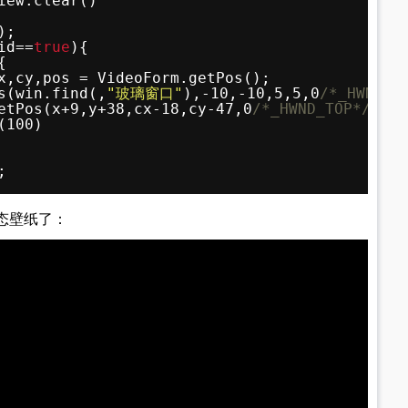
iew.clear()
);
id==
true
){
{
x,cy,pos = VideoForm.getPos();
s(win.find(,
"玻璃窗口"
),-10,-10,5,5,0
/*_HWND_T
etPos(x+9,y+38,cx-18,cy-47,0
/*_HWND_TOP*/
);
(100)
;
态壁纸了：