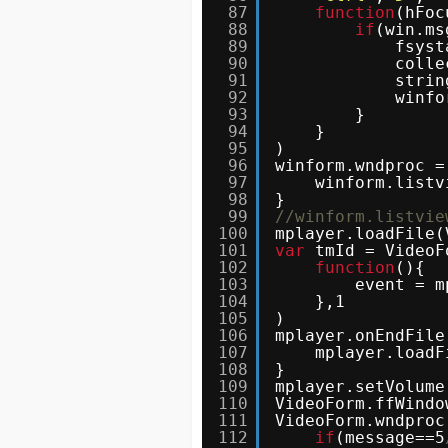
87
function
(hFoc
88
if
(win.ms
89
fsyst
90
colle
91
strin
92
winfo
93
}
94
} 
95
)
96
winform.wndproc =
97
winform.listv
98
}
99
//winform.listvie
100
mplayer.loadFile(
101
var
tmId = VideoF
102
function
(){ 
103
event = m
104
},1
105
)
106
mplayer.onEndFile
107
mplayer.loadF
108
}
109
mplayer.setVolume
110
VideoForm.ffWindo
111
VideoForm.wndproc
112
if
(message==5