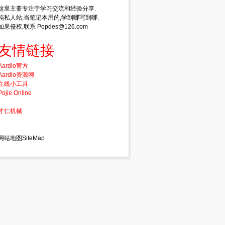
这里主要专注于学习交流和经验分享.
桌面动态壁纸.mp4"
;
//视频地址
纯私人站,当笔记本用的,学到哪写到哪.
如果侵权,联系 Popdes@126.com
友情链接
000
/*_SHGFI_SYSICONINDEX*/
)
Aardio官方
Aardio资源网
/
)
在线小工具
Pojie.Online
才仁机械
网站地图SiteMap