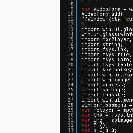
8
9
var
VideoForm = w
10
VideoForm.add(
11
ffWindow={cls=
"cu
12
)
13
import win.ui.gla
14
win.ui.glass(winf
15
import mpvPlayer;
16
import string;
17
import fsys.lnk;
18
import fsys.file;
19
import fsys.info;
20
import fsys.table
21
import key.hotkey
22
import win.ui.exp
23
import win.imageL
24
import process;
25
import soImage;
26
import console;
27
import win.ui.men
28
winform.popmenu =
29
var
mplayer = mpv
30
var
lnk = fsys.ln
31
var
Img = soImage
32
var
F={};
33
var
a=0,o=0;