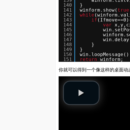
139
winform.listv
140
}
141
winform.show(
true
142
while
(winform.val
143
if
(Ifmove==0)
144
var
x,y,c
145
win.setPo
146
winform.s
147
win.delay
148
}
149
}
150
win.loopMessage()
151
return
winform;
你就可以得到一个像这样的桌面动