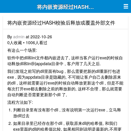
将内嵌资源经过HASH校验后释放或覆
将内嵌资源经过HASH校验后释放或覆盖外部文件
By
admin
at 2022-10-26
0人收藏 • 1006人看过
有这么一个场景:
软件中把dll和ini文件都内嵌进去了, 这样当客户运行exe的时候自
动释放dll和ini到appdata目录中 , 客户用了几天之后.
我们发现之前写的dll里面有bug , 那么需要把新的dll重新打包进
exe , 因为appdata目录是隐藏的, 不可能让客户自己去删除原来
的dll , 这样就需要运行exe的时候自动释放更新这个dll , 但是不能
每次打开exe都去删除之前的释放新的, 这样不合理 , 那么就需要
自动判断是否需要更新那个dll 了,
流程方法如下:
判断目录里有没有那个dll , 没有说明第一次运行exe , 立马释
放dll过去
如果目录里已经存在那个dll , 获取原来dll的哈希值, 和我们
exe里面的dll的哈希值比较, 如果相同则说明是最新的,不用更