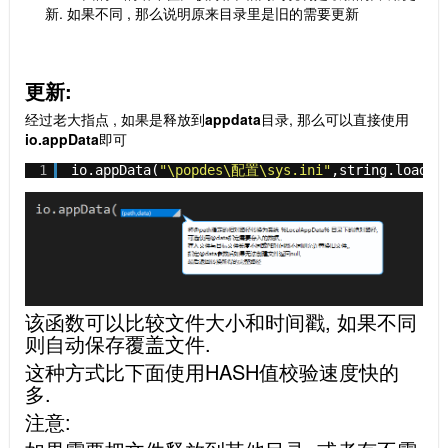
新. 如果不同 , 那么说明原来目录里是旧的需要更新
更新:
经过老大指点 , 如果是释放到
appdata
目录, 那么可以直接使用
io.
appData
即可
1
io.appData(
"\popdes\配置\sys.ini"
,string.load(
"
该函数可以比较文件大小和时间戳, 如果不同
则自动保存覆盖文件.
这种方式比下面使用HASH值校验速度快的
多.
注意: