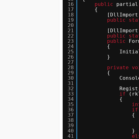
16
public
partial
17
{
18
[DllImport
19
public
sta
20
21
[DllImport
22
public
sta
23
public
For
24
{
25
Initia
26
}
27
28
private
vo
29
{
30
Consol
31
32
Regist
33
if
(rk
34
{
35
in
36
if
37
{
38
39
40
}
41
el