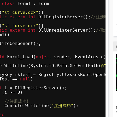
 
class
Form1 : Form
(
"st_curve.ocx"
)]
tic
extern
int
DllRegisterServer();
//注册时用
(
"st_curve.ocx"
)]
tic
extern
int
DllUnregisterServer();
//取消注
m1()
lizeComponent();
id
Form1_Load(
object
sender, EventArgs e)
e.WriteLine(System.IO.Path.GetFullPath(
@"st_c
ryKey rkTest = Registry.ClassesRoot.OpenSubKe
Test == 
null
)
t
i = DllRegisterServer();
(i >= 0)
//注册成功!
Console.WriteLine(
"注册成功"
);
se