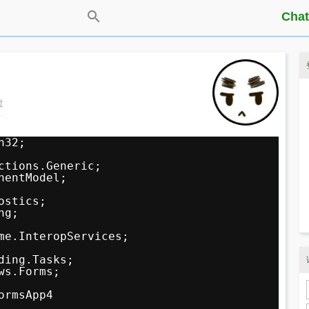
Chat
过
n32;
ctions.Generic;
nentModel;
ostics;
ng;
me.InteropServices;
ding.Tasks;
ws.Forms;
ormsApp4