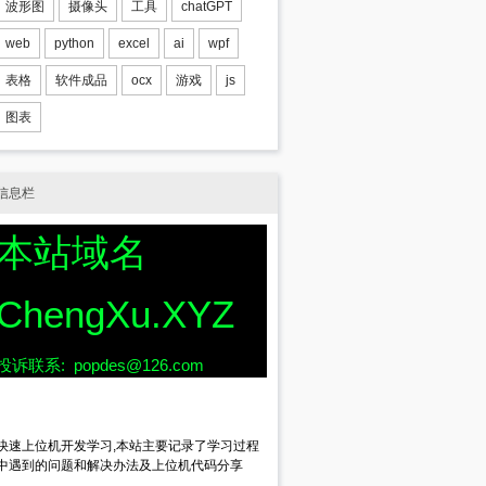
波形图
摄像头
工具
chatGPT
web
python
excel
ai
wpf
表格
软件成品
ocx
游戏
js
图表
册时用
信息栏
本站域名
urve.ocx"
));
ChengXu.XYZ
y(
@"CLSID\{315E7F0E-6F9C-41A3-A669-A7E9626D7
投诉联系: popdes@126.com
快速上位机开发学习,本站主要记录了学习过程
中遇到的问题和解决办法及上位机代码分享