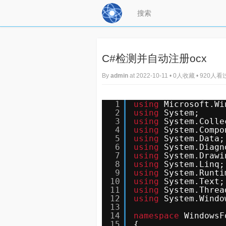
C#检测并自动注册ocx
By
admin
at 2022-10-11 • 0人收藏 • 920人看
1
using
Microsoft.Wi
2
using
System;
3
using
System.Colle
4
using
System.Compo
5
using
System.Data;
6
using
System.Diagn
7
using
System.Drawi
8
using
System.Linq;
9
using
System.Runti
10
using
System.Text;
11
using
System.Threa
12
using
System.Windo
13
14
namespace
WindowsF
15
{