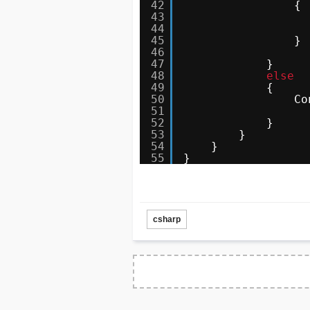
42
{
43
44
45
}
46
47
}
48
else
49
{
50
Co
51
52
}
53
}
54
}
55
}
csharp