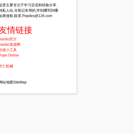
这里主要专注于学习交流和经验分享.
纯私人站,当笔记本用的,学到哪写到哪.
如果侵权,联系 Popdes@126.com
友情链接
Aardio官方
Aardio资源网
在线小工具
Pojie.Online
才仁机械
网站地图SiteMap